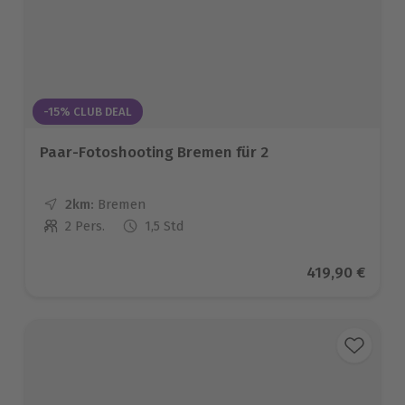
-15% CLUB DEAL
Paar-Fotoshooting Bremen für 2
2km:
Entfernung
Standort
Bremen
2 Pers.
1,5 Std
Anzahl der Teilnehmer
Aktueller Pre
419,90 €