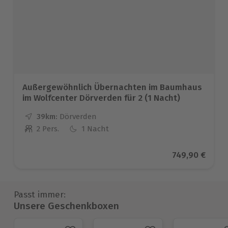
Außergewöhnlich Übernachten im Baumhaus
im Wolfcenter Dörverden für 2 (1 Nacht)
39km:
Entfernung
Standort
Dörverden
2 Pers.
1 Nacht
Anzahl der Teilnehmer
Aktueller Prei
749,90 €
Passt immer:
Unsere Geschenkboxen