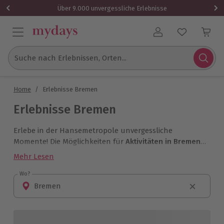
Über 9.000 unvergessliche Erlebnisse
Benutzerkonto
Suche nach Erlebnissen, Orten...
Home
/
Erlebnisse Bremen
Erlebnisse Bremen
Erlebe in der Hansemetropole unvergessliche
Momente! Die Möglichkeiten für
Aktivitäten in Bremen
sind vielfältig: Ob Kulinarik beim Candle-Light-Dinner
Mehr Lesen
oder Tiefenentspannung bei einer Wellness-Massage!
Entdecke bei einem Malkurs die eigene kreative Ader –
Wo?
Wo?
hier findet jedermann das passende Erlebnis!