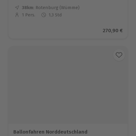
38km:
Entfernung
Standort
Rotenburg (Wümme)
1 Pers.
1,3 Std
Anzahl der Teilnehmer
Aktueller Prei
270,90 €
Ballonfahren Norddeutschland