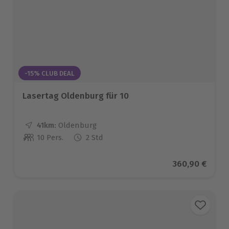
-15% CLUB DEAL
Lasertag Oldenburg für 10
41km:
Entfernung
Standort
Oldenburg
10 Pers.
2 Std
Anzahl der Teilnehmer
Aktueller Prei
360,90 €