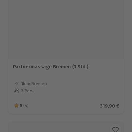
Partnermassage Bremen (3 Std.)
1km:
Entfernung
Standort
Bremen
2 Pers.
Anzahl der Teilnehmer
Aktueller Pre
319,90 €
5
(4)
5 von 5 Sternen basierend auf 4 Bewertungen