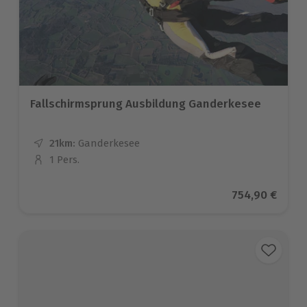
Fallschirmsprung Ausbildung Ganderkesee
21km:
Entfernung
Standort
Ganderkesee
1 Pers.
Anzahl der Teilnehmer
Aktueller Prei
754,90 €