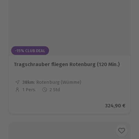
-15% CLUB DEAL
Tragschrauber fliegen Rotenburg (120 Min.)
38km:
Entfernung
Standort
Rotenburg (Wümme)
1 Pers.
2 Std
Anzahl der Teilnehmer
Aktueller Pre
324,90 €