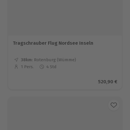
Tragschrauber Flug Nordsee Inseln
38km:
Entfernung
Standort
Rotenburg (Wümme)
1 Pers.
4 Std
Anzahl der Teilnehmer
Aktueller Prei
520,90 €