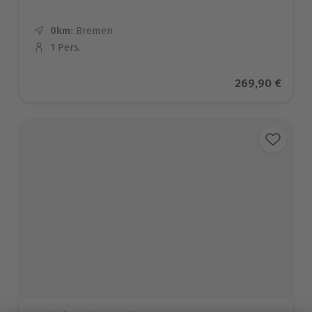
0km:
Entfernung
Standort
Bremen
1 Pers.
Anzahl der Teilnehmer
Aktueller Prei
269,90 €