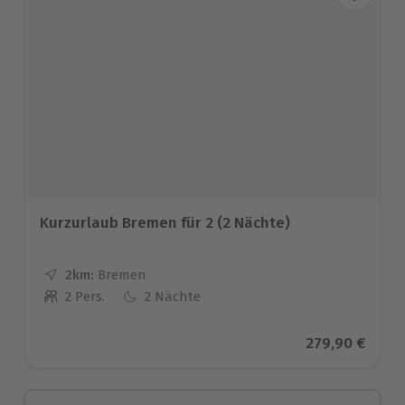
Kurzurlaub Bremen für 2 (2 Nächte)
2km:
Entfernung
Standort
Bremen
2 Pers.
2 Nächte
Anzahl der Teilnehmer
Aktueller Prei
279,90 €