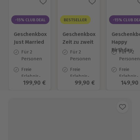
-15% CLUB DEAL
BESTSELLER
-15% CLUB DE
Geschenkbox
Geschenkbox
Geschenkb
Just Married
Zeit zu zweit
Happy
Birthday
Für 2
Für 2
Für 1-2
Personen
Personen
Personen
Freie
Freie
Freie
Erlebnis-
Erlebnis-
Erlebnis-
Aktueller Preis
199,90 €
Aktueller Preis
99,90 €
Aktuell
149,90
Auswahl
Auswahl
Auswahl
an ca. 700
an ca. 450
an ca.
Orten
Orten
1.700 Ort