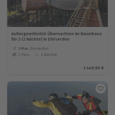
Außergewöhnlich Übernachten im Baumhaus
für 2 (2 Nächte) in Dörverden
39km:
Entfernung
Standort
Dörverden
2 Pers.
2 Nächte
Anzahl der Teilnehmer
Aktueller Preis
1.449,90 €