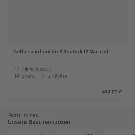
Wellnessurlaub für 2 Rostock (2 Nächte)
71km:
Entfernung
Standort
Rostock
2 Pers.
2 Nächte
Anzahl der Teilnehmer
Aktueller Prei
439,90 €
Passt immer:
Unsere Geschenkboxen