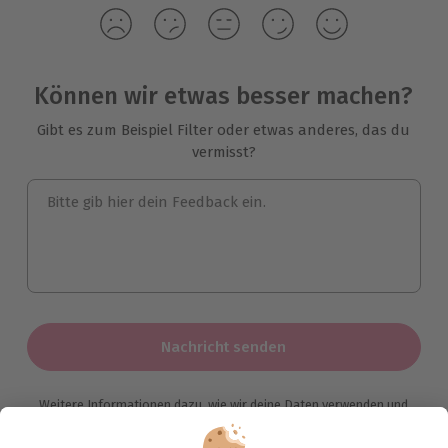
Können wir etwas besser machen?
Gibt es zum Beispiel Filter oder etwas anderes, das du
vermisst?
Bitte gib hier dein Feedback ein.
Nachricht senden
Weitere Informationen dazu, wie wir deine Daten verwenden und
verarbeiten, findest du in unserer
Datenschutzerklärung
.