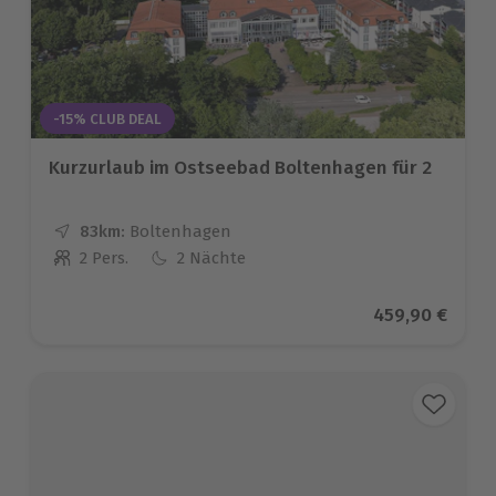
-15% CLUB DEAL
Kurzurlaub im Ostseebad Boltenhagen für 2
83km:
Entfernung
Standort
Boltenhagen
2 Pers.
2 Nächte
Anzahl der Teilnehmer
Aktueller Prei
459,90 €