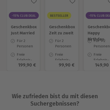
-15% CLUB DEAL
BESTSELLER
-15% CLUB DE
Geschenkbox
Geschenkbox
Geschenkb
Just Married
Zeit zu zweit
Happy
Birthday
Für 2
Für 2
Für 1-2
Personen
Personen
Personen
Freie
Freie
Freie
Erlebnis-
Erlebnis-
Erlebnis-
Aktueller Preis
199,90 €
Aktueller Preis
99,90 €
Aktuell
149,90
Auswahl
Auswahl
Auswahl
an ca. 700
an ca. 450
an ca.
Orten
Orten
1.700 Ort
Wie zufrieden bist du mit diesen
Suchergebnissen?