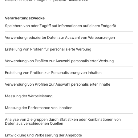
Meeresluft spendieren willst. Auch als Ziel eines
Paarurlaubs oder Familienausfluges ist ein Spa oder
Wellnesshotel an der Ostsee sehr zu empfehlen.
Mit Fitness und Wellness im Hotel dem Alltag
entkommen
Heutzutage, wo jeder Mensch zu jeder Zeit verfügbar
und erreichbar sein muss, oder zumindest das Gefühl
hat, dass es so sein sollte, sind Entspannung und
Momente zum Abschalten zu einem echten Luxusgut
geworden. Um einmal nicht auf Achse zu sein und Dich
von allem, was Dich stresst, zu erholen, kannst Du Dir
einen Wochenendtrip in ein Wellnesshotel an der
Ostsee gönnen oder Deinen Freunden und Verwandten
einen solchen Aufenthalt am Strand in Form eines
Gutscheines von Mydays.de schenken. In einem
Wellness Hotel an der Ostsee kannst Du Dich ganz auf
Dich konzentrieren und das tun, wozu Du gerade Lust
hast. Die Angebote im Hotel schließen meistens eine