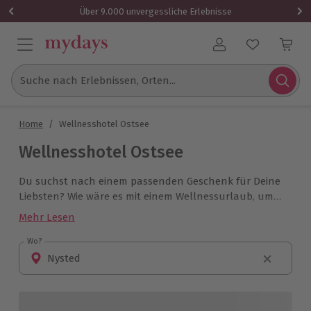
Über 9.000 unvergessliche Erlebnisse
Benutzerkonto
Suche nach Erlebnissen, Orten...
Home
/
Wellnesshotel Ostsee
Wellnesshotel Ostsee
Du suchst nach einem passenden Geschenk für Deine
Liebsten? Wie wäre es mit einem Wellnessurlaub, um
mal wieder richtig abschalten zu können? Schenke
Mehr Lesen
Deinen Liebsten Entspannung und Erholung in einem
tollen Spa- und Wellnesshotel an der Ostsee
Wo?
Wo?