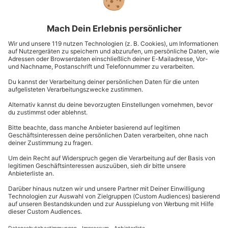
Genieße die Meeresluft in einem Wellnesshotel
an der Ostsee!
Wenn Du Dir einmal Entspannung pur gönnen willst,
fernab von großen Städten und Menschenmengen, ist
ein Wellnesshotel an der Ostsee sehr zu empfehlen. Im
hohen Norden kannst Du es Dir gut gehen lassen und
Dich im Hotel vom stressigen Alltag erholen. Natürlich
musst Du nicht zwingend mehrere Wochen verreisen
oder auf Deinen nächsten Urlaub warten, denn viele
Wellness Hotels an der Ostsee haben
Wochenendangebote im Repertoire. Du kannst also
beispielsweise an einem Freitagnachmittag im Hotel
anreisen und am Sonntag vollkommen entspannt
wieder nach Hause fahren. Ein solcher Kurztrip zum
Strand eignet sich besonders als Geschenk für Deine
Lieben, denen Du etwas Erholung an der gesunden