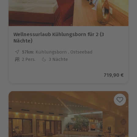
Wellnessurlaub Kühlungsborn für 2 (3
Nächte)
57km:
Entfernung
Standort
Kühlungsborn , Ostseebad
2 Pers.
3 Nächte
Anzahl der Teilnehmer
Aktueller Pre
719,90 €