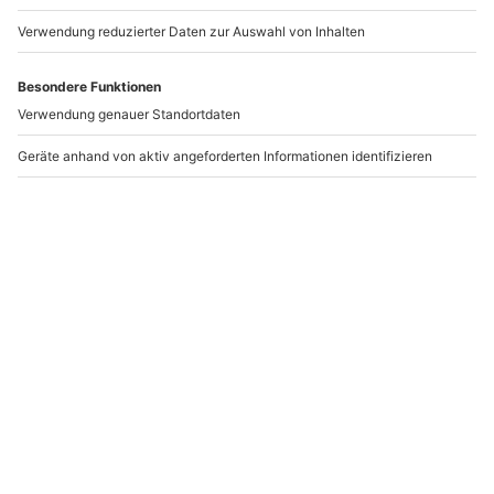
Vollpension mit ein, Du musst Dir also nicht einmal
Gedanken ums Essen machen, sondern einfach nur im
Restaurant vorbeischauen, um Dich kulinarisch
verwöhnen zu lassen. Anschließend geht's ins Spa, wo
du einfach nur die Ruhe genießen kannst.
Darüber hinaus besteht ein Wellnessurlaub an der
Ostsee natürlich überwiegend aus Programmen, bei
denen Du die Welt um Dich herum vergessen sollst. Mit
entspannten Massagen und Salzbädern kannst Du Dir
und Deinem Körper im Urlaub etwas Gutes tun und
Dich gleichzeitig in einen Entspannungszustand
versetzen lassen. Wenn Dir der Sinn nach etwas mehr
Aktivität steht, hast Du beispielsweise die Möglichkeit, in
einem der Wellnesshotels an der Ostsee an einem Yoga-
oder einem anderen Sportkurs teilzunehmen. Das Hotel
Deiner Wahl gibt Dir jederzeit Auskunft über die
verschiedenen Angebote im Bereich Wellness und
Fitness, die Du während Deines Aufenthalts
wahrnehmen kannst.