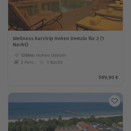
Wellness Kurztrip Hohen Demzin für 2 (1
Nacht)
120km:
Entfernung
Standort
Hohen Demzin
2 Pers.
1 Nacht
Anzahl der Teilnehmer
Aktueller Prei
589,90 €