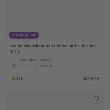
-15% CLUB DEAL
Wellnesswochenende Deluxe Bad Suderode
für 2
30km:
Entfernung
Standort
Bad Suderode
2 Pers.
1 Nacht
Anzahl der Teilnehmer
Aktueller Prei
389,90 €
3
(2)
3 von 5 Sternen basierend auf 2 Bewertungen