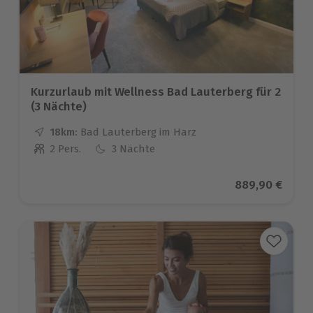
Kurzurlaub mit Wellness Bad Lauterberg für 2
(3 Nächte)
18km:
Entfernung
Standort
Bad Lauterberg im Harz
2 Pers.
3 Nächte
Anzahl der Teilnehmer
Aktueller Prei
889,90 €