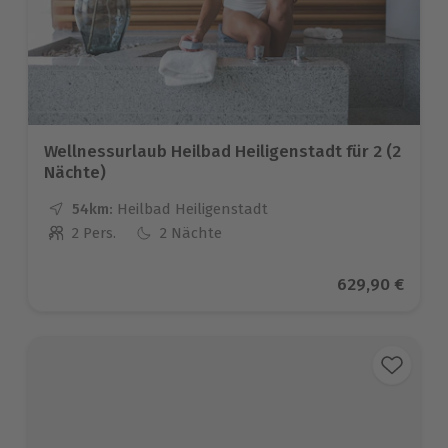
Wellnessurlaub Heilbad Heiligenstadt für 2 (2
Nächte)
54km:
Entfernung
Standort
Heilbad Heiligenstadt
2 Pers.
2 Nächte
Anzahl der Teilnehmer
Aktueller Prei
629,90 €