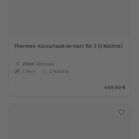
Thermen-Kurzurlaub im Harz für 2 (3 Nächte)
20km:
Entfernung
Standort
Altenau
2 Pers.
3 Nächte
Anzahl der Teilnehmer
Aktueller Prei
449,90 €