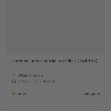
Thermen Kurzurlaub im Harz für 2 (2 Nächte)
20km:
Entfernung
Standort
Altenau
2 Pers.
2 Nächte
Anzahl der Teilnehmer
Aktueller Prei
289,90 €
2.5
(2)
2.5 von 5 Sternen basierend auf 2 Bewertungen