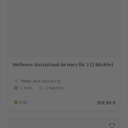
Wellness-Kurzurlaub im Harz für 2 (2 Nächte)
19km:
Entfernung
Standort
Bad Harzburg
2 Pers.
2 Nächte
Anzahl der Teilnehmer
Aktueller Pre
359,90 €
4
(5)
4 von 5 Sternen basierend auf 5 Bewertungen