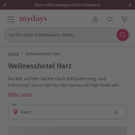
Über 9.000 unvergessliche Erlebnisse
Benutzerkonto
Suche nach Erlebnissen, Orten...
Home
/
Wellnesshotel Harz
Wellnesshotel Harz
Du bist auf der Suche nach Entspannung und
Erholung? Dann bist Du hier genau richtig! Finde mit
mydays das perfekte Wellnesshotel im Mittelgebirge
Mehr Lesen
Harz und verbringe erholsame Stunden mit
wohltuenden Massagen und Wellnessanwendungen.
Wo?
Wo?