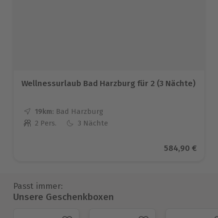
Wellnessurlaub Bad Harzburg für 2 (3 Nächte)
19km:
Entfernung
Standort
Bad Harzburg
2 Pers.
3 Nächte
Anzahl der Teilnehmer
Aktueller Prei
584,90 €
Passt immer:
Unsere Geschenkboxen