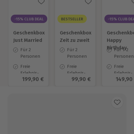
-15% CLUB DEAL
BESTSELLER
-15% CLUB DE
Geschenkbox
Geschenkbox
Geschenkb
Just Married
Zeit zu zweit
Happy
Birthday
Für 2
Für 2
Für 1-2
Personen
Personen
Personen
Freie
Freie
Freie
Erlebnis-
Erlebnis-
Erlebnis-
Aktueller Preis
199,90 €
Aktueller Preis
99,90 €
Aktuell
149,90
Auswahl
Auswahl
Auswahl
an ca. 700
an ca. 450
an ca.
Orten
Orten
1.700 Ort