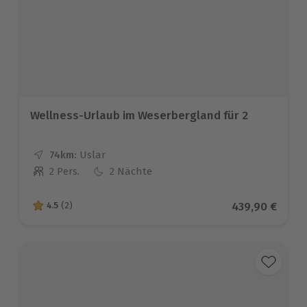
Wellness-Urlaub im Weserbergland für 2
74km:
Entfernung
Standort
Uslar
2 Pers.
2 Nächte
Anzahl der Teilnehmer
Aktueller Prei
439,90 €
4.5
(2)
4.5 von 5 Sternen basierend auf 2 Bewertungen