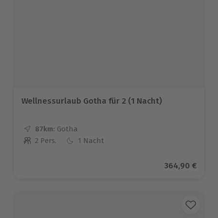
Wellnessurlaub Gotha für 2 (1 Nacht)
87km:
Entfernung
Standort
Gotha
2 Pers.
1 Nacht
Anzahl der Teilnehmer
Aktueller Prei
364,90 €