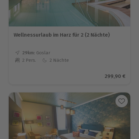
Wellnessurlaub im Harz für 2 (2 Nächte)
29km:
Entfernung
Standort
Goslar
2 Pers.
2 Nächte
Anzahl der Teilnehmer
Aktueller Prei
299,90 €