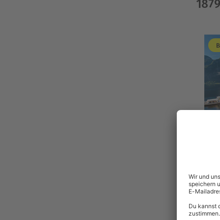
187
B
B