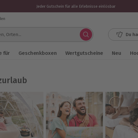
Jeder Gutschein für alle Erlebnisse einlösbar
den
Du ha
.
 für
Geschenkboxen
Wertgutscheine
Neu
Ho
zurlaub