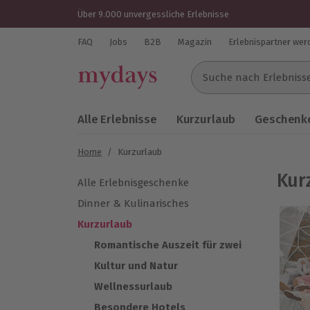
Über 9.000 unvergessliche Erlebnisse
FAQ
Jobs
B2B
Magazin
Erlebnispartner wer
Suche nach Erlebnissen..
Alle Erlebnisse
Kurzurlaub
Geschenke
Home
/
Kurzurlaub
Kur
Alle Erlebnisgeschenke
Dinner & Kulinarisches
Kurzurlaub
Romantische Auszeit für zwei
Kultur und Natur
Wellnessurlaub
Besondere Hotels