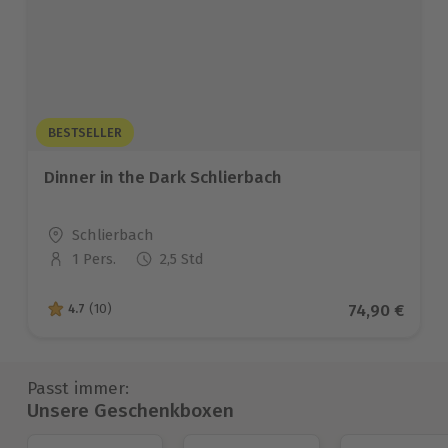
BESTSELLER
Dinner in the Dark Schlierbach
Standort
Schlierbach
1 Pers.
2,5 Std
Anzahl der Teilnehmer
Aktueller Pr
74,90 €
4.7
(10)
4.7 von 5 Sternen basierend auf 10 Bewertungen
Passt immer:
Unsere Geschenkboxen