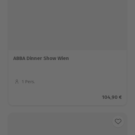
ABBA Dinner Show Wien
1 Pers.
Anzahl der Teilnehmer
Aktueller Prei
104,90 €