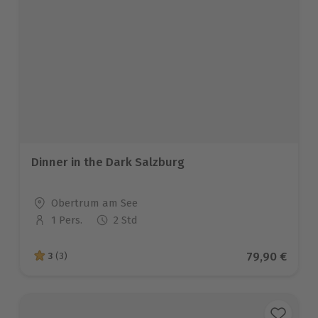
Dinner in the Dark Salzburg
Standort
Obertrum am See
1 Pers.
2 Std
Anzahl der Teilnehmer
Aktueller Pr
79,90 €
3
(3)
3 von 5 Sternen basierend auf 3 Bewertungen