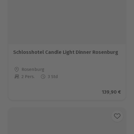
Schlosshotel Candle Light Dinner Rosenburg
Standort
Rosenburg
2 Pers.
3 Std
Anzahl der Teilnehmer
Aktueller Pre
139,90 €