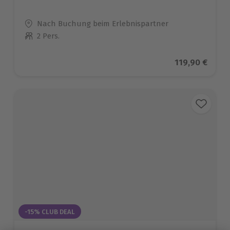
Standort
Nach Buchung beim Erlebnispartner
2 Pers.
Anzahl der Teilnehmer
Aktueller Pre
119,90 €
-15% CLUB DEAL