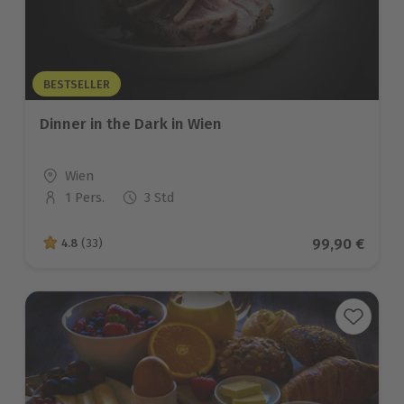
BESTSELLER
Dinner in the Dark in Wien
Standort
Wien
1 Pers.
3 Std
Anzahl der Teilnehmer
Aktueller Pre
99,90 €
4.8
(33)
4.8 von 5 Sternen basierend auf 33 Bewertungen