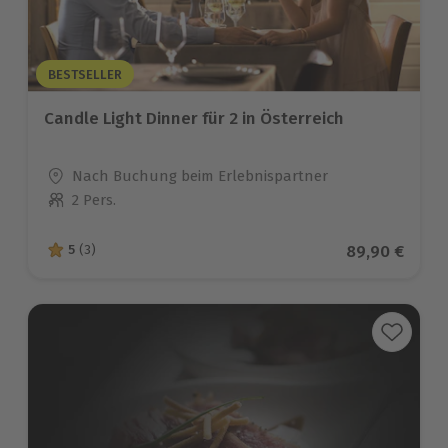
BESTSELLER
Candle Light Dinner für 2 in Österreich
Standort
Nach Buchung beim Erlebnispartner
2 Pers.
Anzahl der Teilnehmer
Aktueller Pre
89,90 €
5
(3)
5 von 5 Sternen basierend auf 3 Bewertungen