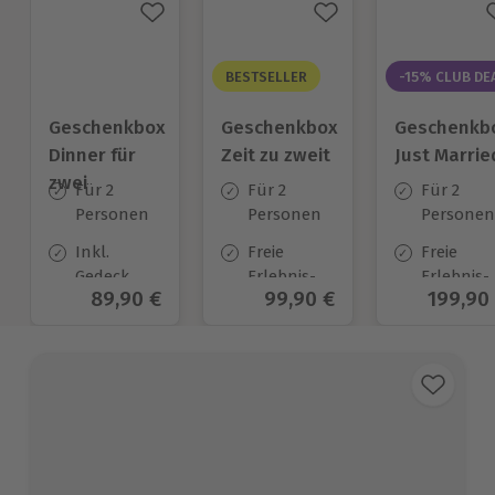
BESTSELLER
-15% CLUB DE
Geschenkbox
Geschenkbox
Geschenkb
Dinner für
Zeit zu zweit
Just Marrie
zwei
Für 2
Für 2
Für 2
Personen
Personen
Personen
Inkl.
Freie
Freie
Gedeck
Erlebnis-
Erlebnis-
Aktueller Preis
89,90 €
Aktueller Preis
99,90 €
Aktuell
199,90
und
Auswahl
Auswahl
wahlweise
an ca. 450
an ca. 70
Aperitif
Orten
Orten
oder
Digestif