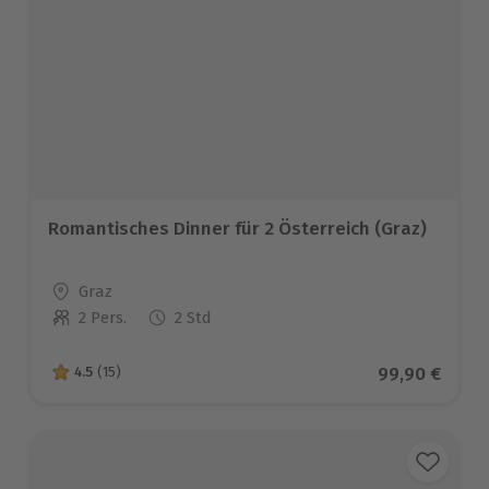
Romantisches Dinner für 2 Österreich (Graz)
Standort
Graz
2 Pers.
2 Std
Anzahl der Teilnehmer
Aktueller Pre
99,90 €
4.5
(15)
4.5 von 5 Sternen basierend auf 15 Bewertungen