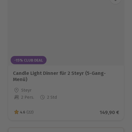
-15% CLUB DEAL
Candle Light Dinner für 2 Steyr (5-Gang-
Menü)
Standort
Steyr
2 Pers.
2 Std
Anzahl der Teilnehmer
Aktueller Prei
149,90 €
4.6
(22)
4.6 von 5 Sternen basierend auf 22 Bewertungen