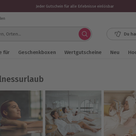
Jeder Gutschein für alle Erlebnisse einlösbar
den
Du ha
.
 für
Geschenkboxen
Wertgutscheine
Neu
Ho
lnessurlaub