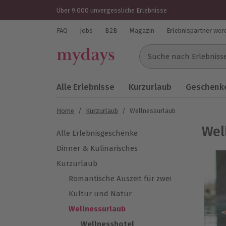
Über 9.000 unvergessliche Erlebnisse
FAQ
Jobs
B2B
Magazin
Erlebnispartner wer
Suche nach Erlebnissen..
Alle Erlebnisse
Kurzurlaub
Geschenke
Home
/
Kurzurlaub
/
Wellnessurlaub
Wel
Alle Erlebnisgeschenke
Dinner & Kulinarisches
Kurzurlaub
Romantische Auszeit für zwei
Kultur und Natur
Wellnessurlaub
Wellnesshotel