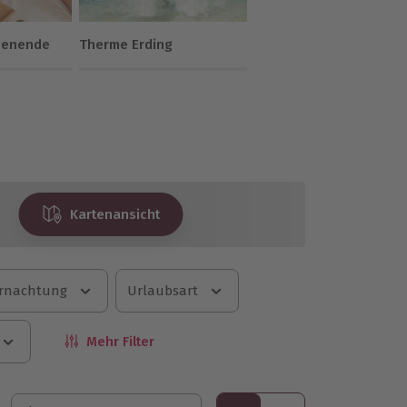
henende
Therme Erding
Kartenansicht
rnachtung
Urlaubsart
Mehr Filter
Sortieren nach