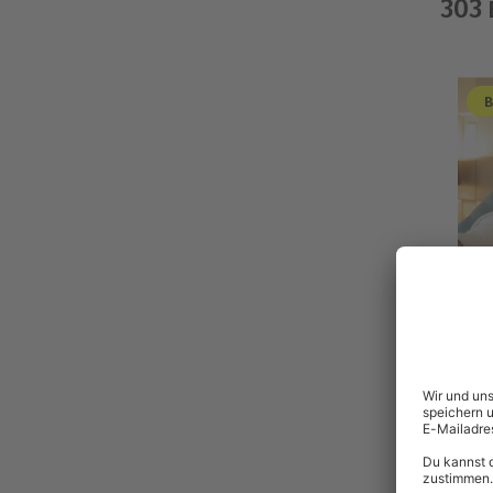
303
B