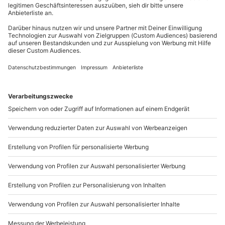
Du hast noch Fragen?
0820 / 22 02 27
Kontakt & FAQ
mydays
GmbH
Mühldorfstraße 8
81671
München
Du erreichst uns telefonisch zu folgenden Zeiten,
außer an bundesweiten Feiertagen: