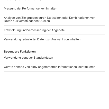
Mo-Fr: 8-20 Uhr | Sa: 10-16 Uhr
Du möchtest als Firma bestellen?
Sichere Dir attraktive Firmenkunden Vorteile.
+49 89 / 21 12 90 20
Mo-Fr: 9-17 Uhr
b2b@mydays.de
www.b2b.mydays.de/
Artikelnummer
:
58576
Andere Produkte entdecken