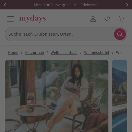
Über 9.000 unvergessliche Erlebnisse
Benutzerkonto
Suche nach Erlebnissen, Orten...
Home
/
Kurzurlaub
/
Wellnessurlaub
/
Wellnesshotel
/
Wellnessu