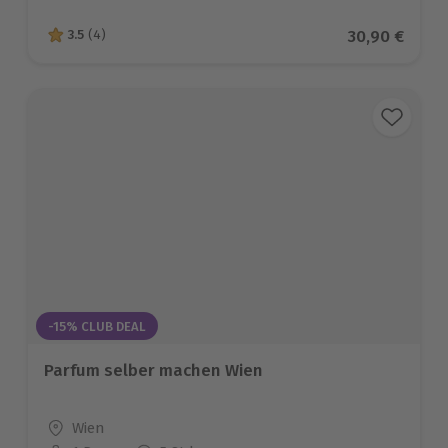
Aktueller Pr
30,90 €
3.5
(4)
3.5 von 5 Sternen basierend auf 4 Bewertungen
-15% CLUB DEAL
Parfum selber machen Wien
Standort
Wien