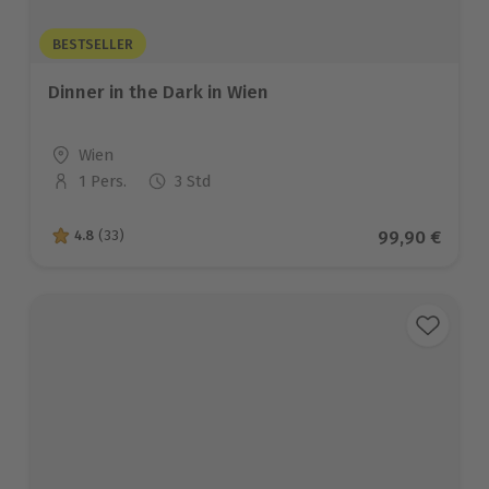
BESTSELLER
Dinner in the Dark in Wien
Standort
Wien
1 Pers.
3 Std
Anzahl der Teilnehmer
Aktueller Pre
99,90 €
4.8
(33)
4.8 von 5 Sternen basierend auf 33 Bewertungen