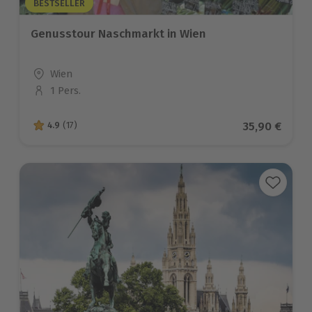
BESTSELLER
Genusstour Naschmarkt in Wien
Standort
Wien
1 Pers.
Anzahl der Teilnehmer
Aktueller Pr
35,90 €
4.9
(17)
4.9 von 5 Sternen basierend auf 17 Bewertungen