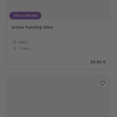
-15% CLUB DEAL
Action Painting Wien
Standort
Wien
1 Pers.
Anzahl der Teilnehmer
Aktueller Pre
89,90 €