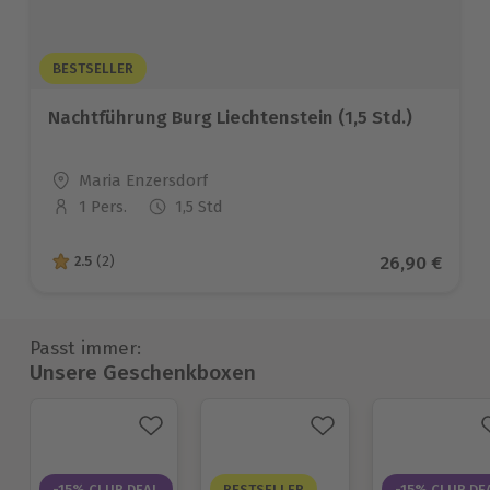
BESTSELLER
Nachtführung Burg Liechtenstein (1,5 Std.)
Standort
Maria Enzersdorf
1 Pers.
1,5 Std
Anzahl der Teilnehmer
Aktueller Pr
26,90 €
2.5
(2)
2.5 von 5 Sternen basierend auf 2 Bewertungen
Passt immer:
Unsere Geschenkboxen
-15% CLUB DEAL
BESTSELLER
-15% CLUB DE