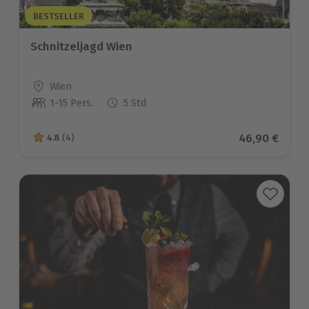
BESTSELLER
Schnitzeljagd Wien
Standort
Wien
1-15 Pers.
5 Std
Anzahl der Teilnehmer
Aktueller Pre
46,90 €
4.8
(4)
4.8 von 5 Sternen basierend auf 4 Bewertungen