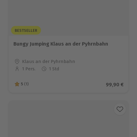
BESTSELLER
Bungy Jumping Klaus an der Pyhrnbahn
Standort
Klaus an der Pyhrnbahn
1 Pers.
1 Std
Anzahl der Teilnehmer
Aktueller Pre
99,90 €
5
(1)
5 von 5 Sternen basierend auf 1 Bewertungen