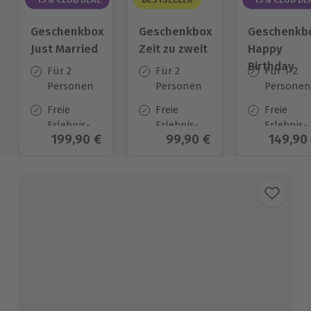
Geschenkbox
Geschenkbox
Geschenkb
Just Married
Zeit zu zweit
Happy
Birthday
Für 2
Für 2
Für 1-2
Personen
Personen
Personen
Freie
Freie
Freie
Erlebnis-
Erlebnis-
Erlebnis-
Aktueller Preis
199,90 €
Aktueller Preis
99,90 €
Aktuell
149,90
Auswahl
Auswahl
Auswahl
an ca. 700
an ca. 450
an ca.
Orten
Orten
1.700 Ort