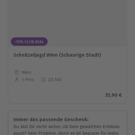
-15% CLUB DEAL
Schnitzeljagd Wien (Schaurige Stadt)
Standort
Wien
1 Pers.
2,5 Std
Anzahl der Teilnehmer
Aktueller Pr
35,90 €
Immer das passende Geschenk:
Du bist Dir nicht sicher, ob Dein gewähltes Erlebnis
passt? Kein Problem, denn es ist bequem für jedes