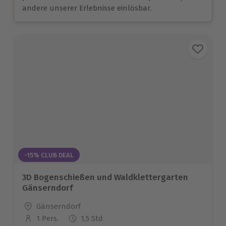
andere unserer Erlebnisse einlösbar.
-15% CLUB DEAL
3D Bogenschießen und Waldklettergarten
Gänserndorf
Standort
Gänserndorf
1 Pers.
1,5 Std
Anzahl der Teilnehmer