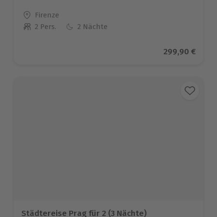
Standort
Firenze
2 Pers.
2 Nächte
Anzahl der Teilnehmer
Aktueller Prei
299,90 €
Städtereise Prag für 2 (3 Nächte)