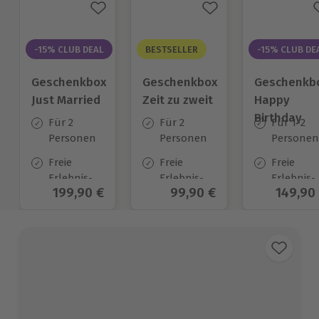
-15% CLUB DEAL
BESTSELLER
-15% CLUB DE
Geschenkbox
Geschenkbox
Geschenkb
Just Married
Zeit zu zweit
Happy
Birthday
Für 2
Für 2
Für 1-2
Personen
Personen
Personen
Freie
Freie
Freie
Erlebnis-
Erlebnis-
Erlebnis-
Aktueller Preis
199,90 €
Aktueller Preis
99,90 €
Aktuell
149,90
Auswahl
Auswahl
Auswahl
an ca. 700
an ca. 450
an ca.
Orten
Orten
1.700 Ort