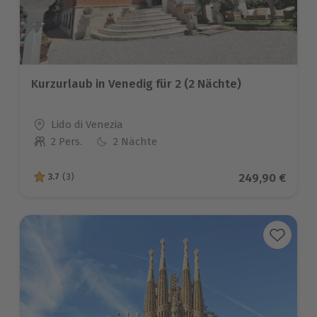
Kurzurlaub in Venedig für 2 (2 Nächte)
Standort
Lido di Venezia
2 Pers.
2 Nächte
Anzahl der Teilnehmer
Aktueller Prei
249,90 €
3.7
(3)
3.7 von 5 Sternen basierend auf 3 Bewertungen