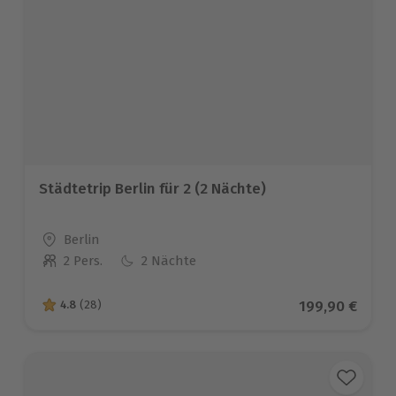
Städtetrip Berlin für 2 (2 Nächte)
Standort
Berlin
2 Pers.
2 Nächte
Anzahl der Teilnehmer
Aktueller Prei
199,90 €
4.8
(28)
4.8 von 5 Sternen basierend auf 28 Bewertungen