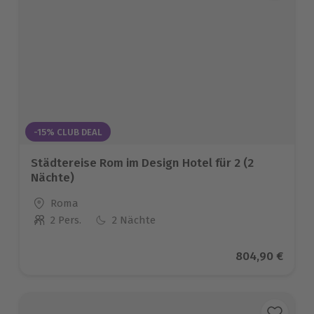
-15% CLUB DEAL
Städtereise Rom im Design Hotel für 2 (2
Nächte)
Standort
Roma
2 Pers.
2 Nächte
Anzahl der Teilnehmer
Aktueller Prei
804,90 €