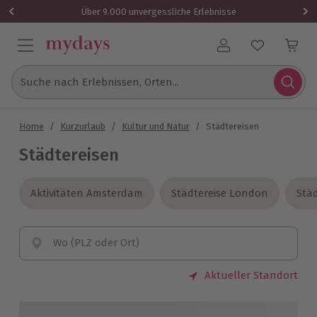
Über 9.000 unvergessliche Erlebnisse
Benutzerkonto
Suche nach Erlebnissen, Orten...
Home
/
Kurzurlaub
/
Kultur und Natur
/
Städtereisen
Städtereisen
Aktivitäten Amsterdam
Aktivitäten Amsterdam
Städtereise London
Städtereise London
Städ
Städ
Wo (PLZ oder Ort)
Aktueller Standort