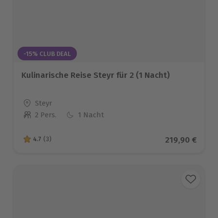
-15% CLUB DEAL
Kulinarische Reise Steyr für 2 (1 Nacht)
Standort
Steyr
2 Pers.
1 Nacht
Anzahl der Teilnehmer
Aktueller Pre
219,90 €
4.7
(3)
4.7 von 5 Sternen basierend auf 3 Bewertungen