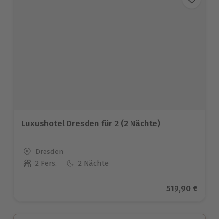
Luxushotel Dresden für 2 (2 Nächte)
Standort
Dresden
2 Pers.
2 Nächte
Anzahl der Teilnehmer
Aktueller Pre
519,90 €