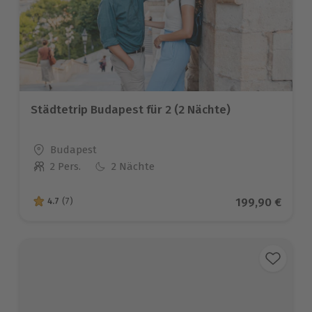
Städtetrip Budapest für 2 (2 Nächte)
Standort
Budapest
2 Pers.
2 Nächte
Anzahl der Teilnehmer
Aktueller Prei
199,90 €
4.7
(7)
4.7 von 5 Sternen basierend auf 7 Bewertungen