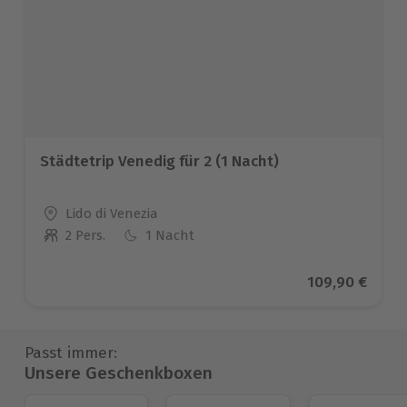
Städtetrip Venedig für 2 (1 Nacht)
Standort
Lido di Venezia
2 Pers.
1 Nacht
Anzahl der Teilnehmer
Aktueller Prei
109,90 €
Passt immer:
Unsere Geschenkboxen