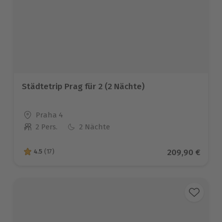
Städtetrip Prag für 2 (2 Nächte)
Standort
Praha 4
2 Pers.
2 Nächte
Anzahl der Teilnehmer
Aktueller Prei
209,90 €
4.5
(17)
4.5 von 5 Sternen basierend auf 17 Bewertungen