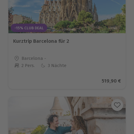
-15% CLUB DEAL
Kurztrip Barcelona für 2
Standort
Barcelona -
2 Pers.
3 Nächte
Anzahl der Teilnehmer
Aktueller Pre
519,90 €