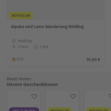
BESTSELLER
Alpaka und Lama Wanderung Mödling
Standort
Mödling
1 Pers.
2 Std
Anzahl der Teilnehmer
Aktueller Pr
51,90 €
3
(2)
3 von 5 Sternen basierend auf 2 Bewertungen
Passt immer:
Unsere Geschenkboxen
-15% CLUB DEAL
BESTSELLER
BESTSELLER