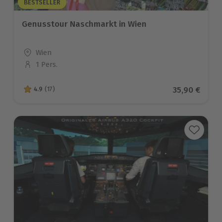
BESTSELLER
Genusstour Naschmarkt in Wien
Standort
Wien
1 Pers.
Anzahl der Teilnehmer
Aktueller Pr
35,90 €
4.9
(17)
4.9 von 5 Sternen basierend auf 17 Bewertungen