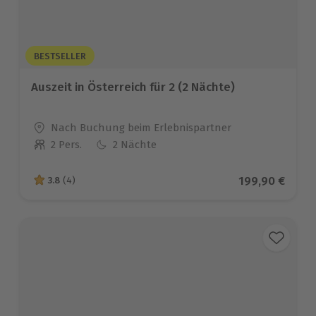
BESTSELLER
Auszeit in Österreich für 2 (2 Nächte)
Standort
Nach Buchung beim Erlebnispartner
2 Pers.
2 Nächte
Anzahl der Teilnehmer
Aktueller Prei
199,90 €
3.8
(4)
3.8 von 5 Sternen basierend auf 4 Bewertungen