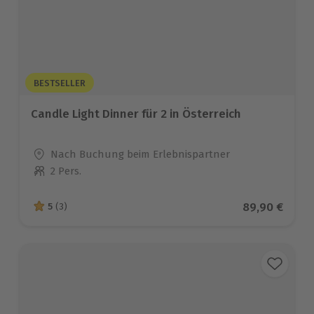
BESTSELLER
Candle Light Dinner für 2 in Österreich
Standort
Nach Buchung beim Erlebnispartner
2 Pers.
Anzahl der Teilnehmer
Aktueller Pre
89,90 €
5
(3)
5 von 5 Sternen basierend auf 3 Bewertungen