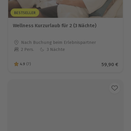
BESTSELLER
Wellness Kurzurlaub für 2 (3 Nächte)
Standort
Nach Buchung beim Erlebnispartner
2 Pers.
3 Nächte
Anzahl der Teilnehmer
Aktueller Pr
59,90 €
4.9
(7)
4.9 von 5 Sternen basierend auf 7 Bewertungen