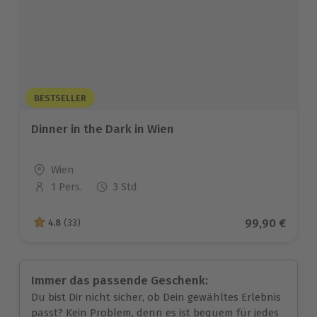
BESTSELLER
Dinner in the Dark in Wien
Standort
Wien
1 Pers.
3 Std
Anzahl der Teilnehmer
Aktueller Pre
99,90 €
4.8
(33)
4.8 von 5 Sternen basierend auf 33 Bewertungen
Immer das passende Geschenk:
Du bist Dir nicht sicher, ob Dein gewähltes Erlebnis
passt? Kein Problem, denn es ist bequem für jedes