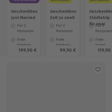
Geschenkbox
Geschenkbox
Geschenkb
Just Married
Zeit zu zweit
Städtetrip
für zwei
Für 2
Für 2
Für 2
Personen
Personen
Personen
Freie
Freie
Freie
Erlebnis-
Erlebnis-
Hotel-
Aktueller Preis
199,90 €
Aktueller Preis
99,90 €
Aktuel
119,90
Auswahl
Auswahl
Auswahl
an ca. 700
an ca. 450
aus ca. 1
Orten
Orten
Hotels