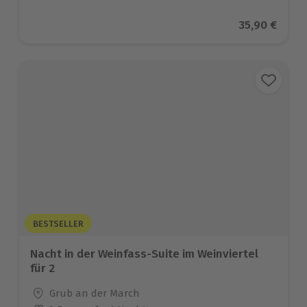
Aktueller Pr
35,90 €
BESTSELLER
Nacht in der Weinfass-Suite im Weinviertel
für 2
Standort
Grub an der March