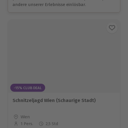
andere unserer Erlebnisse einlösbar.
-15% CLUB DEAL
Schnitzeljagd Wien (Schaurige Stadt)
Standort
Wien
1 Pers.
2,5 Std
Anzahl der Teilnehmer