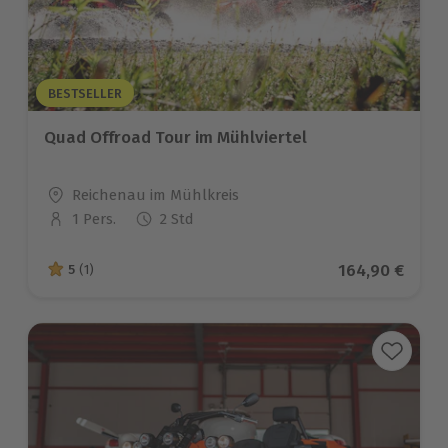
BESTSELLER
Quad Offroad Tour im Mühlviertel
Standort
Reichenau im Mühlkreis
1 Pers.
2 Std
Anzahl der Teilnehmer
Aktueller Prei
164,90 €
5
(1)
5 von 5 Sternen basierend auf 1 Bewertungen