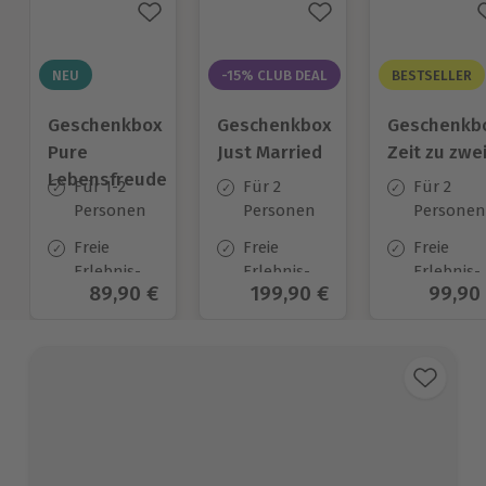
NEU
-15% CLUB DEAL
BESTSELLER
Geschenkbox
Geschenkbox
Geschenkb
Pure
Just Married
Zeit zu zwe
Lebensfreude
Für 1-2
Für 2
Für 2
Personen
Personen
Personen
Freie
Freie
Freie
Erlebnis-
Erlebnis-
Erlebnis-
Aktueller Preis
89,90 €
Aktueller Preis
199,90 €
Aktuel
99,90
Auswahl
Auswahl
Auswahl
an ca.
an ca. 700
an ca. 45
2.000 Orten
Orten
Orten