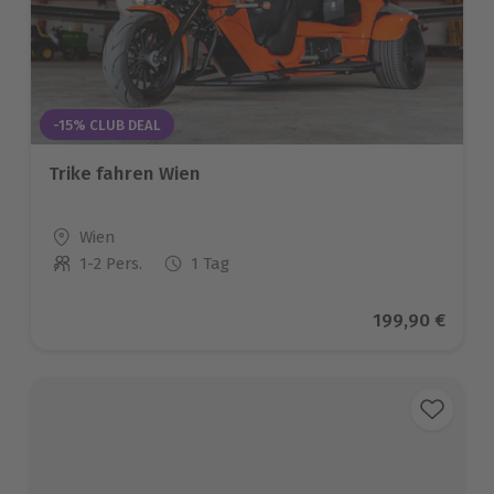
-15% CLUB DEAL
Trike fahren Wien
Standort
Wien
1-2 Pers.
1 Tag
Anzahl der Teilnehmer
Aktueller Prei
199,90 €