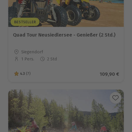
BESTSELLER
Quad Tour Neusiedlersee - Genießer (2 Std.)
Standort
Siegendorf
1 Pers.
2 Std
Anzahl der Teilnehmer
Aktueller Prei
109,90 €
4.3
(7)
4.3 von 5 Sternen basierend auf 7 Bewertungen