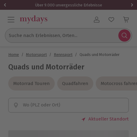
Über 9.000 unvergessliche Erlebnisse
Benutzerkonto
Suche nach Erlebnissen, Orten...
Home
/
Motorsport
/
Rennsport
/
Quads und Motorräder
Quads und Motorräder
Motorrad Touren
Motorrad Touren
Quadfahren
Quadfahren
Motocross fahre
Motocross fahre
Wo (PLZ oder Ort)
Aktueller Standort