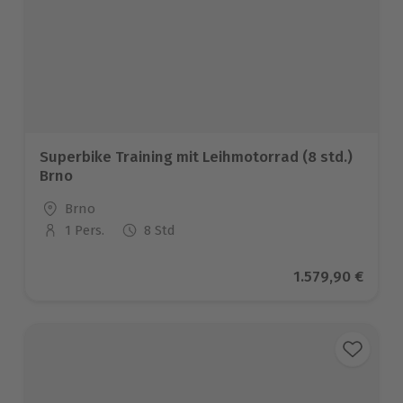
Superbike Training mit Leihmotorrad (8 std.)
Brno
Standort
Brno
1 Pers.
8 Std
Anzahl der Teilnehmer
Aktueller Preis
1.579,90 €