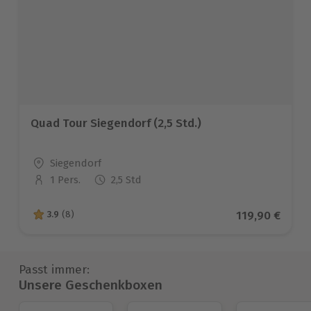
Quad Tour Siegendorf (2,5 Std.)
Standort
Siegendorf
1 Pers.
2,5 Std
Anzahl der Teilnehmer
Aktueller Pre
119,90 €
3.9
(8)
3.9 von 5 Sternen basierend auf 8 Bewertungen
Passt immer:
Unsere Geschenkboxen