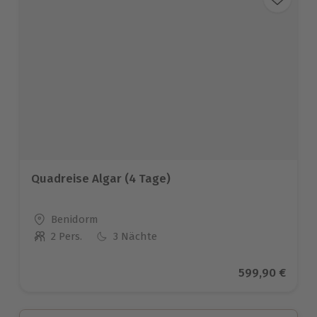
Quadreise Algar (4 Tage)
Standort
Benidorm
2 Pers.
3 Nächte
Anzahl der Teilnehmer
Aktueller Prei
599,90 €