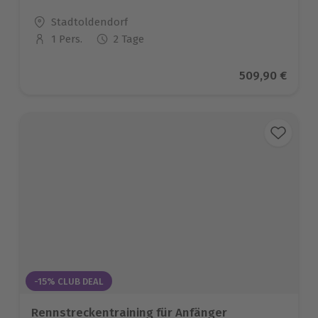
Standort
Stadtoldendorf
1 Pers.
2 Tage
Anzahl der Teilnehmer
Aktueller Prei
509,90 €
-15% CLUB DEAL
Rennstreckentraining für Anfänger