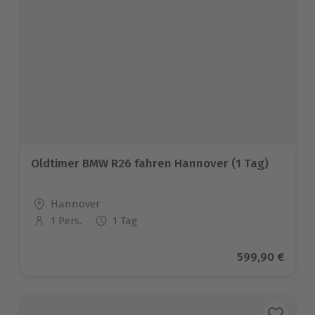
Oldtimer BMW R26 fahren Hannover (1 Tag)
Standort
Hannover
1 Pers.
1 Tag
Anzahl der Teilnehmer
Aktueller Prei
599,90 €