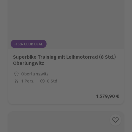
-15% CLUB DEAL
Superbike Training mit Leihmotorrad (8 Std.)
Oberlungwitz
Standort
Oberlungwitz
1 Pers.
8 Std
Anzahl der Teilnehmer
Aktueller Preis
1.579,90 €