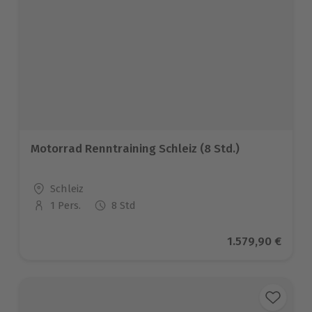
Motorrad Renntraining Schleiz (8 Std.)
Standort
Schleiz
1 Pers.
8 Std
Anzahl der Teilnehmer
Aktueller Preis
1.579,90 €