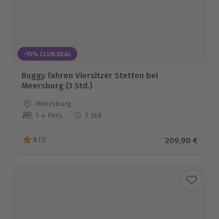
-15% CLUB DEAL
Buggy fahren Viersitzer Stetten bei
Meersburg (3 Std.)
Standort
Meersburg
1-4 Pers.
5 Std
Anzahl der Teilnehmer
Aktueller Prei
209,90 €
5
(1)
5 von 5 Sternen basierend auf 1 Bewertungen