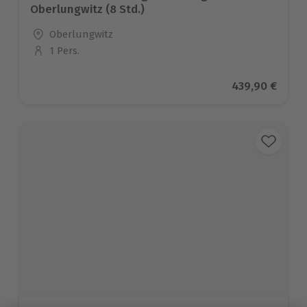
Oberlungwitz (8 Std.)
Standort
Oberlungwitz
1 Pers.
Anzahl der Teilnehmer
Aktueller Prei
439,90 €