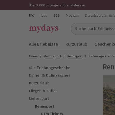
Über 9.000 unvergessliche Erlebnisse
FAQ
Jobs
B2B
Magazin
Erlebnispartner wer
Suche nach Erlebnissen..
Alle Erlebnisse
Kurzurlaub
Geschenke
Home
/
Motorsport
/
Rennsport
/
Rennwagen fahre
Ren
Alle Erlebnisgeschenke
Dinner & Kulinarisches
Kurzurlaub
Fliegen & Fallen
Motorsport
Rennsport
DTM Tickets