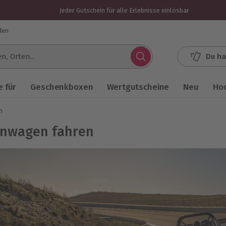
Jeder Gutschein für alle Erlebnisse einlösbar
den
Du ha
.
 für
Geschenkboxen
Wertgutscheine
Neu
Ho
n
nwagen fahren