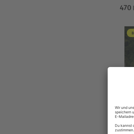
470
B