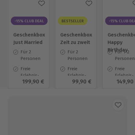
-15% CLUB DEAL
BESTSELLER
-15% CLUB DE
Geschenkbox
Geschenkbox
Geschenkb
Just Married
Zeit zu zweit
Happy
Birthday
Für 2
Für 2
Für 1-2
Personen
Personen
Personen
Freie
Freie
Freie
Erlebnis-
Erlebnis-
Erlebnis-
Aktueller Preis
199,90 €
Aktueller Preis
99,90 €
Aktuell
149,90
Auswahl
Auswahl
Auswahl
an ca. 700
an ca. 450
an ca.
Orten
Orten
1.700 Ort