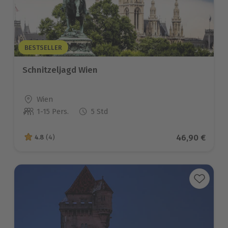
BESTSELLER
Schnitzeljagd Wien
Standort
Wien
1-15 Pers.
5 Std
Anzahl der Teilnehmer
Aktueller Pre
46,90 €
4.8
(4)
4.8 von 5 Sternen basierend auf 4 Bewertungen