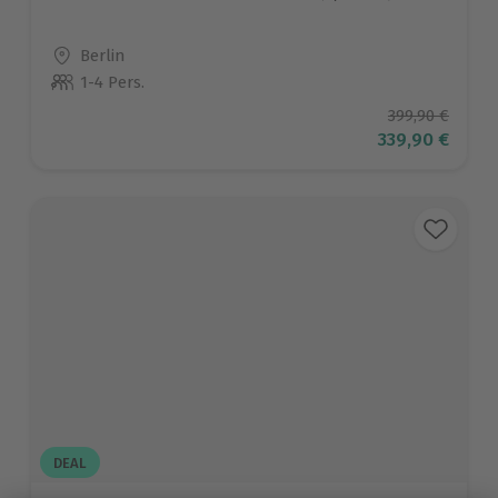
Standort
Berlin
1-4 Pers.
Anzahl der Teilnehmer
Ursprüngliche
399,90 €
Aktueller Pre
339,90 €
DEAL