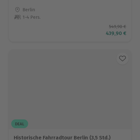
Standort
Berlin
1-4 Pers.
Anzahl der Teilnehmer
Ursprüngliche
549,90 €
Aktueller Prei
439,90 €
DEAL
Historische Fahrradtour Berlin (3,5 Std.)