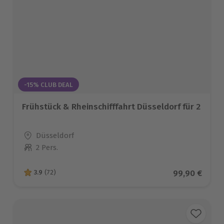
-15% CLUB DEAL
Frühstück & Rheinschifffahrt Düsseldorf für 2
Standort
Düsseldorf
2 Pers.
Anzahl der Teilnehmer
Aktueller Pre
99,90 €
3.9
(72)
3.9 von 5 Sternen basierend auf 72 Bewertungen