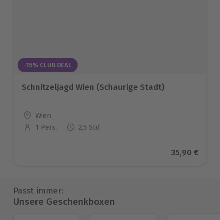
-15% CLUB DEAL
Schnitzeljagd Wien (Schaurige Stadt)
Standort
Wien
1 Pers.
2,5 Std
Anzahl der Teilnehmer
Aktueller Pr
35,90 €
Passt immer:
Unsere Geschenkboxen