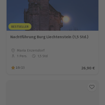
BESTSELLER
Nachtführung Burg Liechtenstein (1,5 Std.)
Standort
Maria Enzersdorf
1 Pers.
1,5 Std
Anzahl der Teilnehmer
Aktueller Pr
26,90 €
2.5
(2)
2.5 von 5 Sternen basierend auf 2 Bewertungen