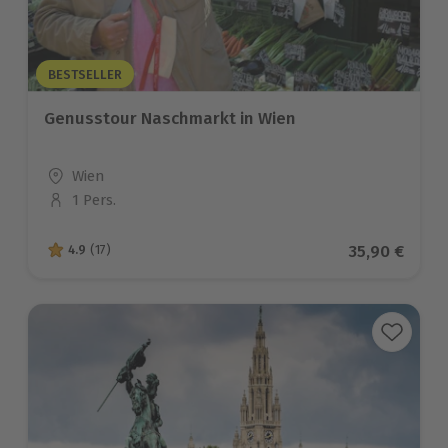
BESTSELLER
Genusstour Naschmarkt in Wien
Standort
Wien
1 Pers.
Anzahl der Teilnehmer
Aktueller Pr
35,90 €
4.9
(17)
4.9 von 5 Sternen basierend auf 17 Bewertungen