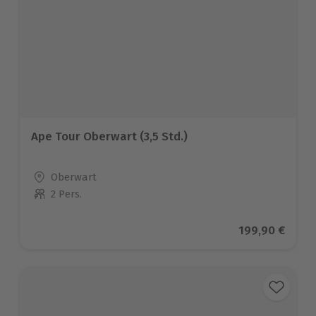
Ape Tour Oberwart (3,5 Std.)
Standort
Oberwart
2 Pers.
Anzahl der Teilnehmer
Aktueller Prei
199,90 €