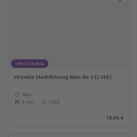
-15% CLUB DEAL
Virtuelle Stadtführung Wien für 2 (2 Std.)
Standort
Wien
2 Pers.
2 Std
Anzahl der Teilnehmer
Aktueller Pr
78,90 €