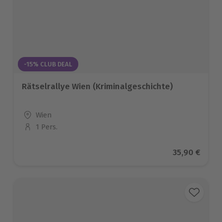
-15% CLUB DEAL
Rätselrallye Wien (Kriminalgeschichte)
Standort
Wien
1 Pers.
Anzahl der Teilnehmer
Aktueller Pr
35,90 €