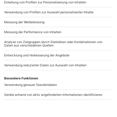
www.b2b.mydays.de/
Artikelnummer
:
59552
Andere Produkte entdecken
NEU
Themenbrunch mit
Kutschfahrt Wien für 2
Übernachtung im
Schloss Rosenburg für
2 (1 Nacht)
Rosenburg
Wien
2 Personen
2 Personen