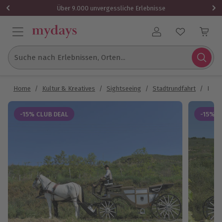
Über 9.000 unvergessliche Erlebnisse
Benutzerkonto
Suche nach Erlebnissen, Orten...
Home
/
Kultur & Kreatives
/
Sightseeing
/
Stadtrundfahrt
/
Kuts
-15% CLUB DEAL
-15% C