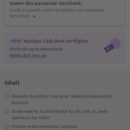
Immer das passende Geschenk:
Große Auswahl, volle Flexibilität und maximale
Sicherheit
Große Auswahl
Über 9.000 unvergessliche Erlebnisse.
Volle Flexibilität
-15%* mydays Club Deal verfügbar
Jeder Gutschein für alle Erlebnisse einlösbar.
Direktabzug im Warenkorb
Maximale Sicherheit
Melde dich hier an
10 Jahre gültig & verlängerbar.
Inhalt
Diskrete Rundfahrt mit einer liebevoll dekorierten
Kutsche
Große weiche Kuscheldecke für die Zeit zu zweit
während der Fahrt
Frische variantenreiche Canapes