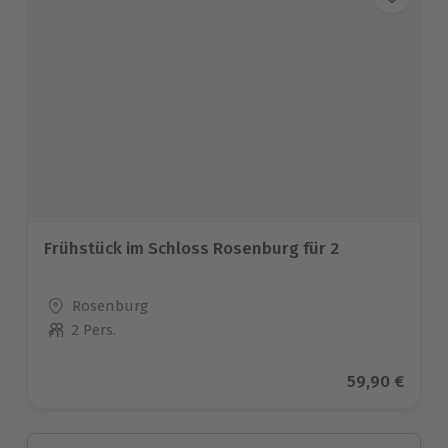
Frühstück im Schloss Rosenburg für 2
Standort
Rosenburg
2 Pers.
Anzahl der Teilnehmer
Aktueller Pr
59,90 €