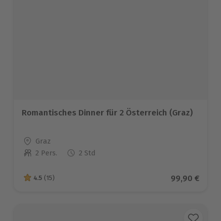
Romantisches Dinner für 2 Österreich (Graz)
Standort
Graz
2 Pers.
2 Std
Anzahl der Teilnehmer
Aktueller Pre
99,90 €
4.5
(15)
4.5 von 5 Sternen basierend auf 15 Bewertungen