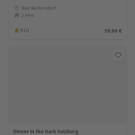
Standort
Bad Waltersdorf
2 Pers.
Anzahl der Teilnehmer
Aktueller Pr
59,90 €
5
(2)
5 von 5 Sternen basierend auf 2 Bewertungen
Dinner in the Dark Salzburg