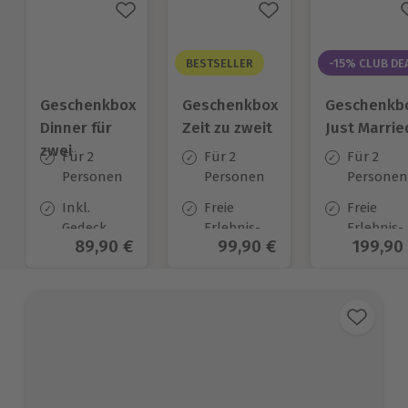
BESTSELLER
-15% CLUB DE
Geschenkbox
Geschenkbox
Geschenkb
Dinner für
Zeit zu zweit
Just Marrie
zwei
Für 2
Für 2
Für 2
Personen
Personen
Personen
Inkl.
Freie
Freie
Gedeck
Erlebnis-
Erlebnis-
Aktueller Preis
89,90 €
Aktueller Preis
99,90 €
Aktuell
199,90
und
Auswahl
Auswahl
wahlweise
an ca. 450
an ca. 70
Aperitif
Orten
Orten
oder
Digestif