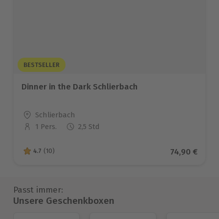
BESTSELLER
Dinner in the Dark Schlierbach
Standort
Schlierbach
1 Pers.
2,5 Std
Anzahl der Teilnehmer
Aktueller Pr
74,90 €
4.7
(10)
4.7 von 5 Sternen basierend auf 10 Bewertungen
Passt immer:
Unsere Geschenkboxen