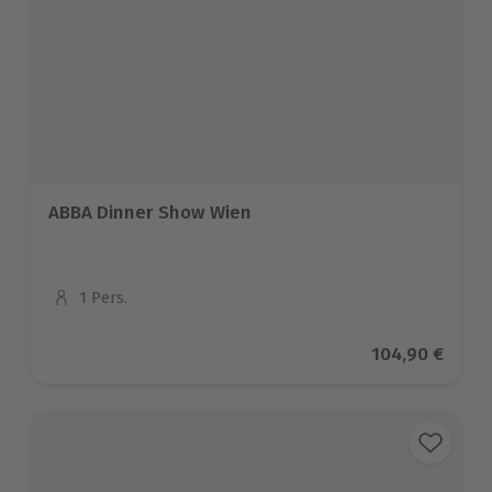
ABBA Dinner Show Wien
1 Pers.
Anzahl der Teilnehmer
Aktueller Prei
104,90 €