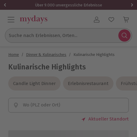
Über 9.000 unvergessliche Erlebnisse
Benutzerkonto
Suche nach Erlebnissen, Orten...
Home
/
Dinner & Kulinarisches
/
Kulinarische Highlights
Kulinarische Highlights
Candle Light Dinner
Candle Light Dinner
Erlebnisrestaurant
Erlebnisrestaurant
Frühst
Frühst
Wo (PLZ oder Ort)
Aktueller Standort