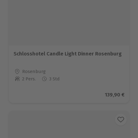
Schlosshotel Candle Light Dinner Rosenburg
Standort
Rosenburg
2 Pers.
3 Std
Anzahl der Teilnehmer
Aktueller Pre
139,90 €