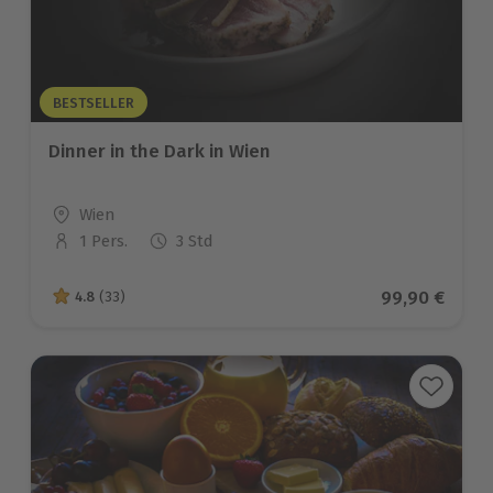
BESTSELLER
Dinner in the Dark in Wien
Standort
Wien
1 Pers.
3 Std
Anzahl der Teilnehmer
Aktueller Pre
99,90 €
4.8
(33)
4.8 von 5 Sternen basierend auf 33 Bewertungen