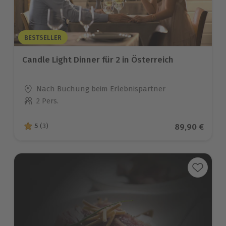
BESTSELLER
Candle Light Dinner für 2 in Österreich
Standort
Nach Buchung beim Erlebnispartner
2 Pers.
Anzahl der Teilnehmer
Aktueller Pre
89,90 €
5
(3)
5 von 5 Sternen basierend auf 3 Bewertungen