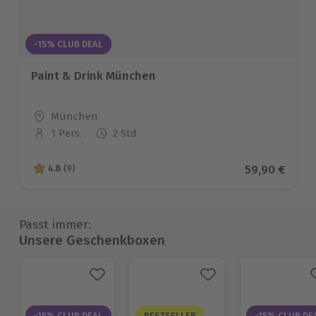
-15% CLUB DEAL
Paint & Drink München
Standort
München
1 Pers.
2 Std
Anzahl der Teilnehmer
Aktueller Pr
59,90 €
4.8
(9)
4.8 von 5 Sternen basierend auf 9 Bewertungen
Passt immer:
Unsere Geschenkboxen
-15% CLUB DEAL
BESTSELLER
-15% CLUB DE