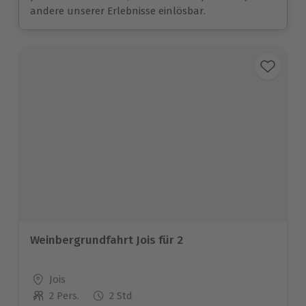
andere unserer Erlebnisse einlösbar.
Weinbergrundfahrt Jois für 2
Standort
Jois
2 Pers.
2 Std
Anzahl der Teilnehmer