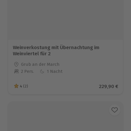
Weinverkostung mit Übernachtung im
Weinviertel für 2
Standort
Grub an der March
2 Pers.
1 Nacht
Anzahl der Teilnehmer
Aktueller Prei
229,90 €
4
(2)
4 von 5 Sternen basierend auf 2 Bewertungen