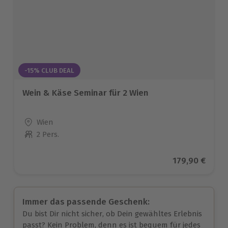
-15% CLUB DEAL
Wein & Käse Seminar für 2 Wien
Standort
Wien
2 Pers.
Anzahl der Teilnehmer
Aktueller Pre
179,90 €
Immer das passende Geschenk:
Du bist Dir nicht sicher, ob Dein gewähltes Erlebnis
passt? Kein Problem, denn es ist bequem für jedes