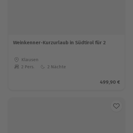
Weinkenner-Kurzurlaub in Südtirol für 2
Standort
Klausen
2 Pers.
2 Nächte
Anzahl der Teilnehmer
Aktueller Prei
499,90 €