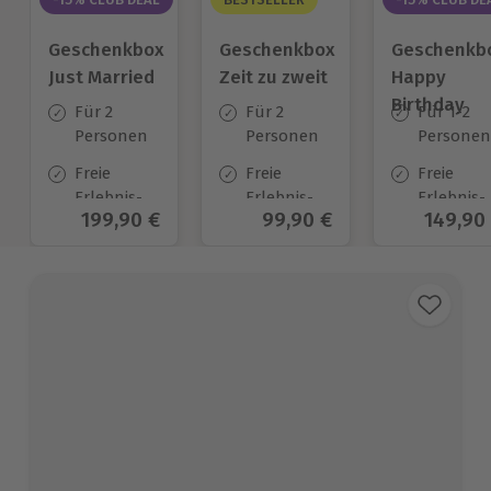
Geschenkbox
Geschenkbox
Geschenkb
Just Married
Zeit zu zweit
Happy
Birthday
Für 2
Für 2
Für 1-2
Personen
Personen
Personen
Freie
Freie
Freie
Erlebnis-
Erlebnis-
Erlebnis-
Aktueller Preis
199,90 €
Aktueller Preis
99,90 €
Aktuell
149,90
Auswahl
Auswahl
Auswahl
an ca. 700
an ca. 450
an ca.
Orten
Orten
1.700 Ort