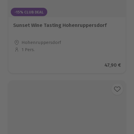
-15% CLUB DEAL
Sunset Wine Tasting Hohenruppersdorf
Standort
Hohenruppersdorf
1 Pers.
Anzahl der Teilnehmer
Aktueller Pr
47,90 €