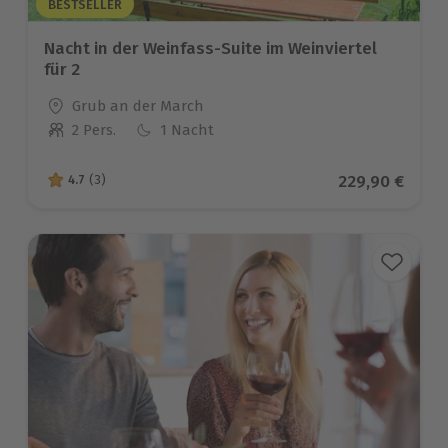
BESTSELLER
Nacht in der Weinfass-Suite im Weinviertel
für 2
Standort
Grub an der March
2 Pers.
1 Nacht
Anzahl der Teilnehmer
Aktueller Prei
229,90 €
4.7
(3)
4.7 von 5 Sternen basierend auf 3 Bewertungen