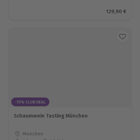
Aktueller Pre
129,90 €
-15% CLUB DEAL
Schaumwein Tasting München
Standort
München