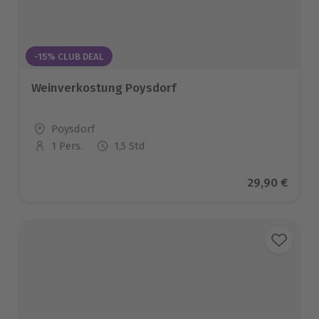
-15% CLUB DEAL
Weinverkostung Poysdorf
Standort
Poysdorf
1 Pers.
1,5 Std
Anzahl der Teilnehmer
Aktueller Pr
29,90 €