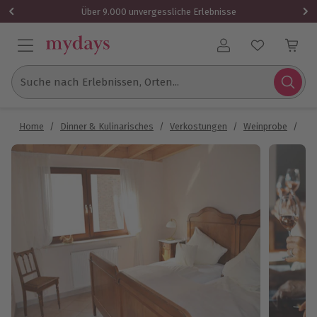
Über 9.000 unvergessliche Erlebnisse
Benutzerkonto
Suche nach Erlebnissen, Orten...
Home
/
Dinner & Kulinarisches
/
Verkostungen
/
Weinprobe
/
Wei