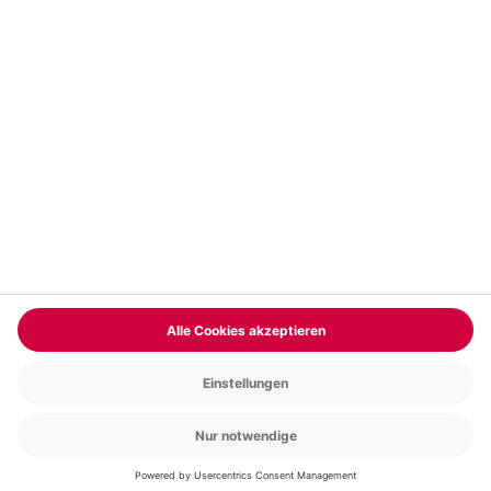
Vertrag widerrufen
FAQs
Kontakt
Zahlungsarten
Über uns
Magazin
Jobs & Karriere
Partnerprogramm
Versand und Lieferung
Presse
AGB
Cookie Einstellungen
Datenschutz
Nutzungsbedingungen
Online-Marktplatz
Barrierefreiheit
Compliance
Impressum
RECHNUNG