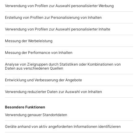
Mo-Fr: 9-17 Uhr
b2b@mydays.de
www.b2b.mydays.de/
Artikelnummer
:
10733
Andere Produkte entdecken
-15% CLUB DEAL
Weinreise an die Mosel
Weinreise nach