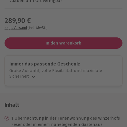
Aktuell an 1 Ort verfügbar
Wähle im nächsten Schritt einen Termin aus
289,90 €
zzgl. Versand
(inkl. MwSt.)
In den Warenkorb
Immer das passende Geschenk:
Große Auswahl, volle Flexibilität und maximale
Sicherheit
Große Auswahl
Über 9.000 unvergessliche Erlebnisse.
Volle Flexibilität
Jeder Gutschein für alle Erlebnisse einlösbar.
Inhalt
Maximale Sicherheit
10 Jahre gültig & verlängerbar.
1 Übernachtung in der Ferienwohnung des Winzerhofs
Feser oder in einem nahelegenden Gästehaus