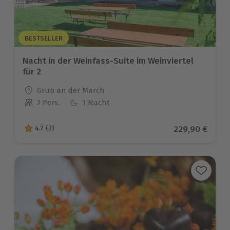
BESTSELLER
Nacht in der Weinfass-Suite im Weinviertel
für 2
Standort
Grub an der March
2 Pers.
1 Nacht
Anzahl der Teilnehmer
Aktueller Prei
229,90 €
4.7
(3)
4.7 von 5 Sternen basierend auf 3 Bewertungen