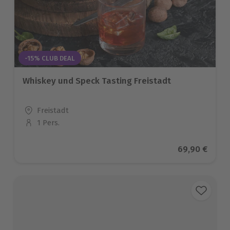
-15% CLUB DEAL
Whiskey und Speck Tasting Freistadt
Standort
Freistadt
1 Pers.
Anzahl der Teilnehmer
Aktueller Pre
69,90 €