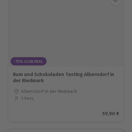
-15% CLUB DEAL
Rum und Schokoladen Tasting Alberndorf in
der Riedmark
Standort
Alberndorf in der Riedmark
1 Pers.
Anzahl der Teilnehmer
Aktueller Pr
59,90 €