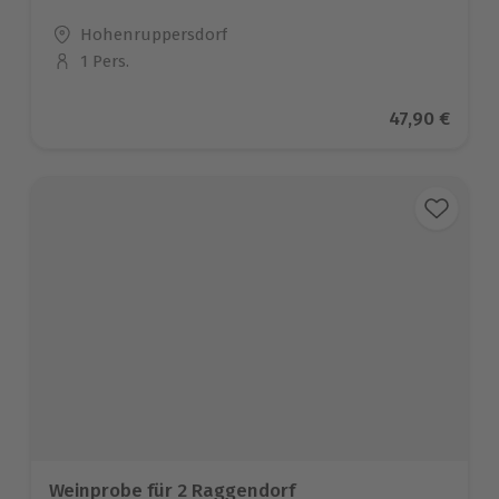
Standort
Hohenruppersdorf
1 Pers.
Anzahl der Teilnehmer
Aktueller Pr
47,90 €
Weinprobe für 2 Raggendorf