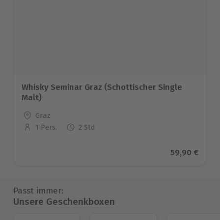
Whisky Seminar Graz (Schottischer Single
Malt)
Standort
Graz
1 Pers.
2 Std
Anzahl der Teilnehmer
Aktueller Pr
59,90 €
Passt immer:
Unsere Geschenkboxen