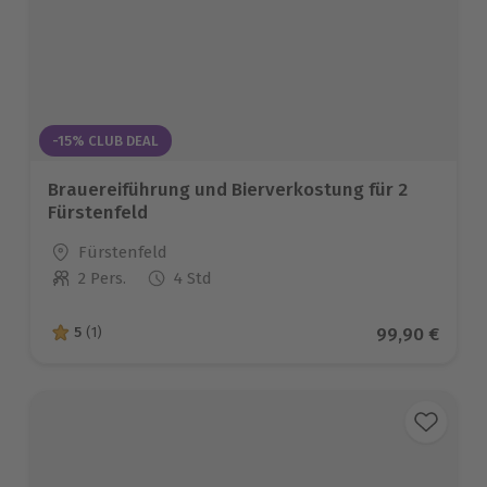
-15% CLUB DEAL
Brauereiführung und Bierverkostung für 2
Fürstenfeld
Standort
Fürstenfeld
2 Pers.
4 Std
Anzahl der Teilnehmer
Aktueller Pre
99,90 €
5
(1)
5 von 5 Sternen basierend auf 1 Bewertungen