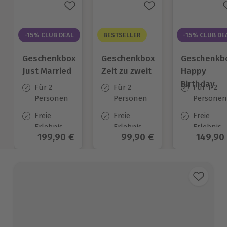
-15% CLUB DEAL
BESTSELLER
-15% CLUB DE
Geschenkbox
Geschenkbox
Geschenkb
Just Married
Zeit zu zweit
Happy
Birthday
Für 2
Für 2
Für 1-2
Personen
Personen
Personen
Freie
Freie
Freie
Erlebnis-
Erlebnis-
Erlebnis-
Aktueller Preis
199,90 €
Aktueller Preis
99,90 €
Aktuell
149,90
Auswahl
Auswahl
Auswahl
an ca. 700
an ca. 450
an ca.
Orten
Orten
1.700 Ort