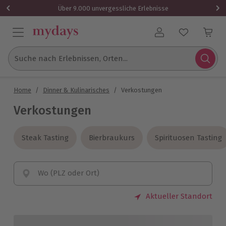
Über 9.000 unvergessliche Erlebnisse
Benutzerkonto
Suche nach Erlebnissen, Orten...
Home
/
Dinner & Kulinarisches
/
Verkostungen
Verkostungen
Steak Tasting
Steak Tasting
Bierbraukurs
Bierbraukurs
Spirituosen Tasting
Spirituosen Tasting
Wo (PLZ oder Ort)
Aktueller Standort