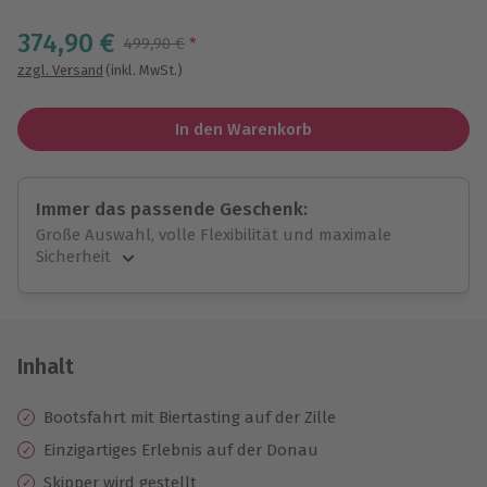
Wähle im nächsten Schritt einen Termin aus
374,90 €
Streichpreis
499,90 €
*
zzgl. Versand
(inkl. MwSt.)
In den Warenkorb
Immer das passende Geschenk:
Große Auswahl, volle Flexibilität und maximale
Sicherheit
Große Auswahl
Über 9.000 unvergessliche Erlebnisse.
Volle Flexibilität
Jeder Gutschein für alle Erlebnisse einlösbar.
Inhalt
Maximale Sicherheit
10 Jahre gültig & verlängerbar.
Bootsfahrt mit Biertasting auf der Zille
Einzigartiges Erlebnis auf der Donau
Skipper wird gestellt