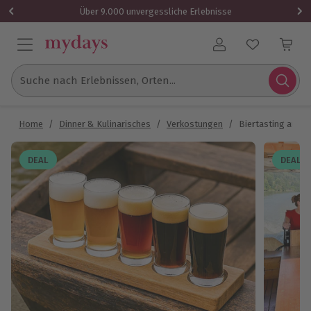
Über 9.000 unvergessliche Erlebnisse
Benutzerkonto
Suche nach Erlebnissen, Orten...
Home
/
Dinner & Kulinarisches
/
Verkostungen
/
Biertasting auf d
DEAL
DEAL