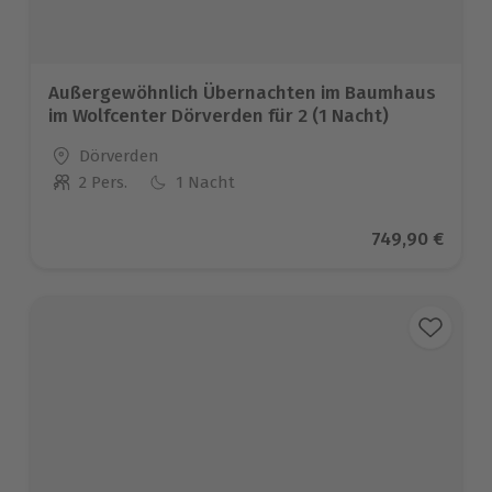
Außergewöhnlich Übernachten im Baumhaus
im Wolfcenter Dörverden für 2 (1 Nacht)
Standort
Dörverden
2 Pers.
1 Nacht
Anzahl der Teilnehmer
Aktueller Prei
749,90 €