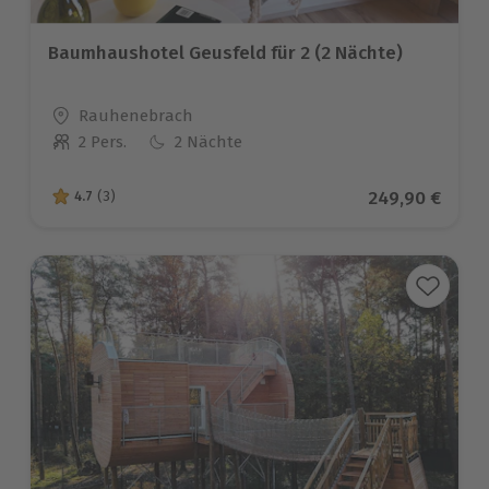
Baumhaushotel Geusfeld für 2 (2 Nächte)
Standort
Rauhenebrach
2 Pers.
2 Nächte
Anzahl der Teilnehmer
Aktueller Prei
249,90 €
4.7
(3)
4.7 von 5 Sternen basierend auf 3 Bewertungen