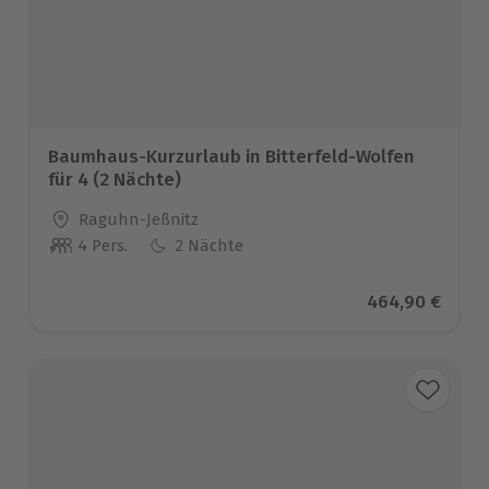
Baumhaus-Kurzurlaub in Bitterfeld-Wolfen
für 4 (2 Nächte)
Standort
Raguhn-Jeßnitz
4 Pers.
2 Nächte
Anzahl der Teilnehmer
Aktueller Prei
464,90 €