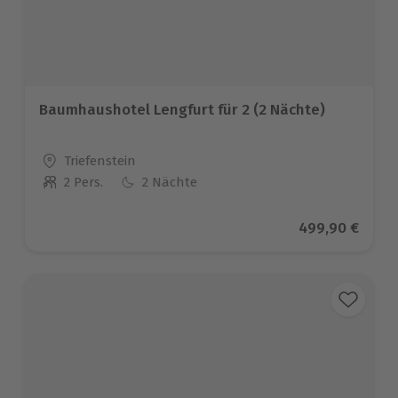
Baumhaushotel Lengfurt für 2 (2 Nächte)
Standort
Triefenstein
2 Pers.
2 Nächte
Anzahl der Teilnehmer
Aktueller Prei
499,90 €