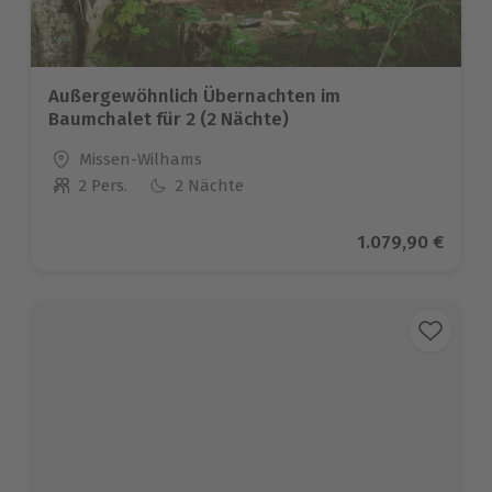
Außergewöhnlich Übernachten im
Baumchalet für 2 (2 Nächte)
Standort
Missen-Wilhams
2 Pers.
2 Nächte
Anzahl der Teilnehmer
Aktueller Preis
1.079,90 €