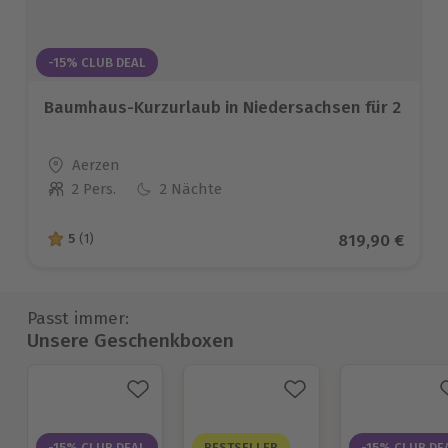
-15% CLUB DEAL
Baumhaus-Kurzurlaub in Niedersachsen für 2
Standort
Aerzen
2 Pers.
2 Nächte
Anzahl der Teilnehmer
Aktueller Prei
819,90 €
5
(1)
5 von 5 Sternen basierend auf 1 Bewertungen
Passt immer:
Unsere Geschenkboxen
-15% CLUB DEAL
BESTSELLER
-15% CLUB DE