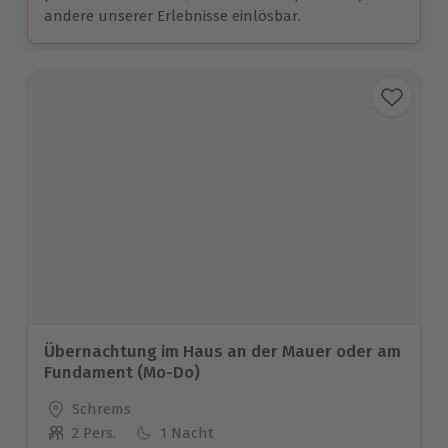
andere unserer Erlebnisse einlösbar.
Übernachtung im Haus an der Mauer oder am
Fundament (Mo-Do)
Standort
Schrems
2 Pers.
1 Nacht
Anzahl der Teilnehmer