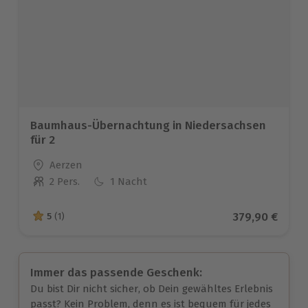
Baumhaus-Übernachtung in Niedersachsen
für 2
Standort
Aerzen
2 Pers.
1 Nacht
Anzahl der Teilnehmer
Aktueller Pre
379,90 €
5
(1)
5 von 5 Sternen basierend auf 1 Bewertungen
Immer das passende Geschenk:
Du bist Dir nicht sicher, ob Dein gewähltes Erlebnis
passt? Kein Problem, denn es ist bequem für jedes