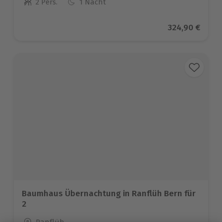
2 Pers.
1 Nacht
Anzahl der Teilnehmer
Aktueller Pre
324,90 €
Baumhaus Übernachtung in Ranflüh Bern für
2
Standort
Ranflüh