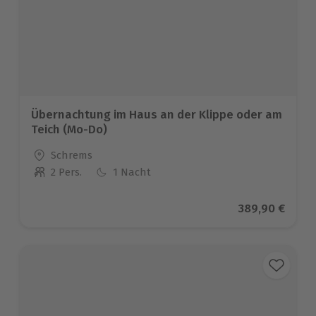
Übernachtung im Haus an der Klippe oder am
Teich (Mo-Do)
Standort
Schrems
2 Pers.
1 Nacht
Anzahl der Teilnehmer
Aktueller Prei
389,90 €