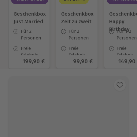
Geschenkbox
Geschenkbox
Geschenkb
Just Married
Zeit zu zweit
Happy
Birthday
Für 2
Für 2
Für 1-2
Personen
Personen
Personen
Freie
Freie
Freie
Erlebnis-
Erlebnis-
Erlebnis-
Aktueller Preis
199,90 €
Aktueller Preis
99,90 €
Aktuell
149,90
Auswahl
Auswahl
Auswahl
an ca. 700
an ca. 450
an ca.
Orten
Orten
1.700 Ort