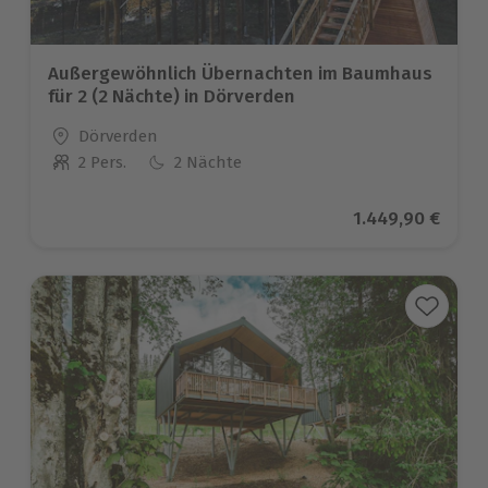
Außergewöhnlich Übernachten im Baumhaus
für 2 (2 Nächte) in Dörverden
Standort
Dörverden
2 Pers.
2 Nächte
Anzahl der Teilnehmer
Aktueller Preis
1.449,90 €