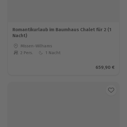
Romantikurlaub im Baumhaus Chalet für 2 (1
Nacht)
Standort
Missen-Wilhams
2 Pers.
1 Nacht
Anzahl der Teilnehmer
Aktueller Prei
659,90 €