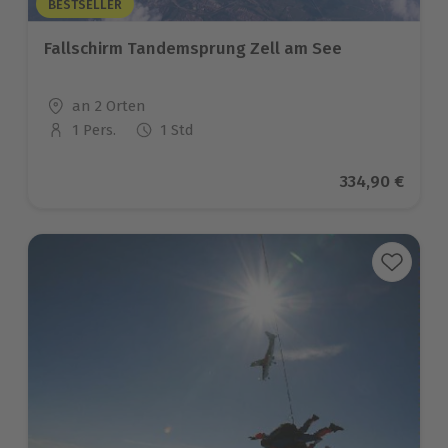
BESTSELLER
Fallschirm Tandemsprung Zell am See
Standort
an 2 Orten
1 Pers.
1 Std
Anzahl der Teilnehmer
Aktueller Pre
334,90 €