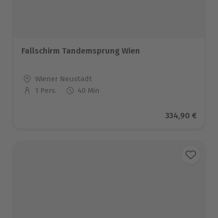
Fallschirm Tandemsprung Wien
Standort
Wiener Neustadt
1 Pers.
40 Min
Anzahl der Teilnehmer
Aktueller Pre
334,90 €