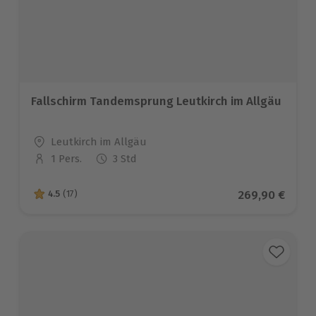
Fallschirm Tandemsprung Leutkirch im Allgäu
Standort
Leutkirch im Allgäu
1 Pers.
3 Std
Anzahl der Teilnehmer
Aktueller Prei
269,90 €
4.5
(17)
4.5 von 5 Sternen basierend auf 17 Bewertungen