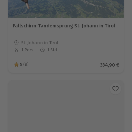
Fallschirm-Tandemsprung St. Johann in Tirol
Standort
St. Johann in Tirol
1 Pers.
1 Std
Anzahl der Teilnehmer
Aktueller Pre
334,90 €
5
(8)
5 von 5 Sternen basierend auf 8 Bewertungen