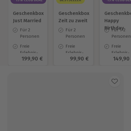
Geschenkbox
Geschenkbox
Geschenkb
Just Married
Zeit zu zweit
Happy
Birthday
Für 2
Für 2
Für 1-2
Personen
Personen
Personen
Freie
Freie
Freie
Erlebnis-
Erlebnis-
Erlebnis-
Aktueller Preis
199,90 €
Aktueller Preis
99,90 €
Aktuell
149,90
Auswahl
Auswahl
Auswahl
an ca. 700
an ca. 450
an ca.
Orten
Orten
1.700 Ort