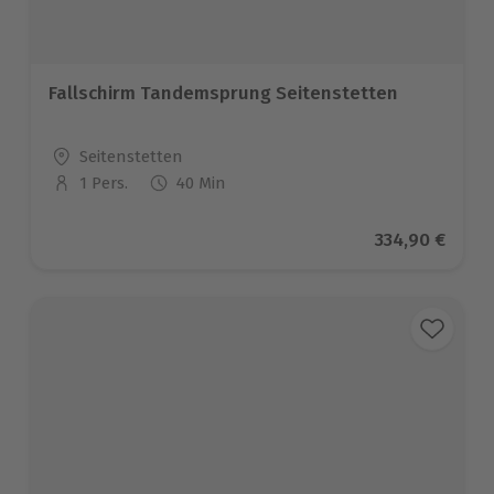
Fallschirm Tandemsprung Seitenstetten
Standort
Seitenstetten
1 Pers.
40 Min
Anzahl der Teilnehmer
Aktueller Pre
334,90 €