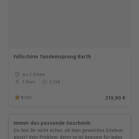
Fallschirm Tandemsprung Barth
Standort
an 2 Orten
1 Pers.
2 Std
Anzahl der Teilnehmer
Aktueller Pre
219,90 €
5
(13)
5 von 5 Sternen basierend auf 13 Bewertungen
Immer das passende Geschenk:
Du bist Dir nicht sicher, ob Dein gewähltes Erlebnis
passt? Kein Problem, denn es ist bequem für jedes