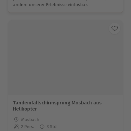
andere unserer Erlebnisse einlösbar.
Tandemfallschirmsprung Mosbach aus
Helikopter
Standort
Mosbach
2 Pers.
3 Std
Anzahl der Teilnehmer