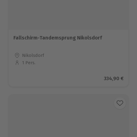
Fallschirm-Tandemsprung Nikolsdorf
Standort
Nikolsdorf
1 Pers.
Anzahl der Teilnehmer
Aktueller Pre
334,90 €