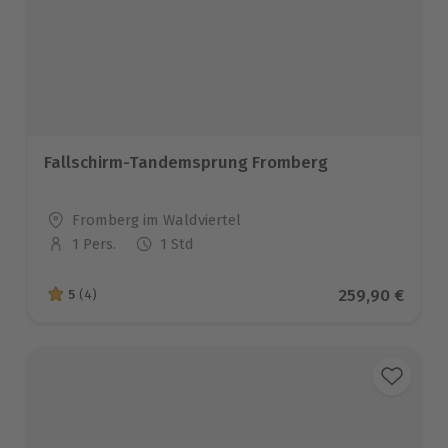
Fallschirm-Tandemsprung Fromberg
Standort
Fromberg im Waldviertel
1 Pers.
1 Std
Anzahl der Teilnehmer
Aktueller Prei
259,90 €
5
(4)
5 von 5 Sternen basierend auf 4 Bewertungen