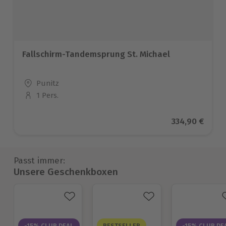
Fallschirm-Tandemsprung St. Michael
Standort
Punitz
1 Pers.
Anzahl der Teilnehmer
Aktueller Pre
334,90 €
Passt immer:
Unsere Geschenkboxen
-15% CLUB DEAL
BESTSELLER
-15% CLUB DE