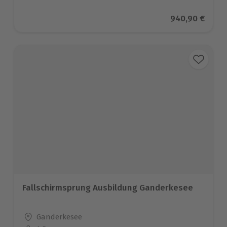
Aktueller Prei
940,90 €
Fallschirmsprung Ausbildung Ganderkesee
Standort
Ganderkesee