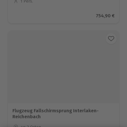
1 Pers.
Anzahl der Teilnehmer
Aktueller Prei
754,90 €
Flugzeug Fallschirmsprung Interlaken-
Reichenbach
Standort
an 2 Orten