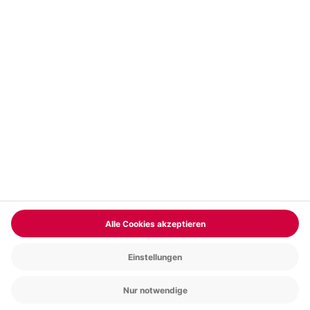
Vertrag widerrufen
FAQs
Kontakt
Zahlungsarten
Über uns
Magazin
Jobs & Karriere
Partnerprogramm
Versand und Lieferung
Presse
AGB
Cookie Einstellungen
Datenschutz
Nutzungsbedingungen
Online-Marktplatz
Barrierefreiheit
Compliance
Impressum
RECHNUNG