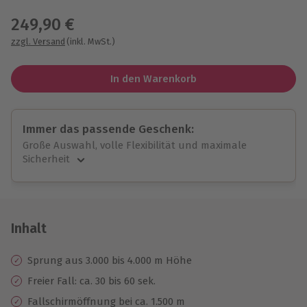
Wähle im nächsten Schritt einen Termin aus
249,90 €
zzgl. Versand
(inkl. MwSt.)
In den Warenkorb
Immer das passende Geschenk:
Große Auswahl, volle Flexibilität und maximale
Sicherheit
Große Auswahl
Über 9.000 unvergessliche Erlebnisse.
Volle Flexibilität
Jeder Gutschein für alle Erlebnisse einlösbar.
Inhalt
Maximale Sicherheit
10 Jahre gültig & verlängerbar.
Sprung aus 3.000 bis 4.000 m Höhe
Freier Fall: ca. 30 bis 60 sek.
Fallschirmöffnung bei ca. 1.500 m