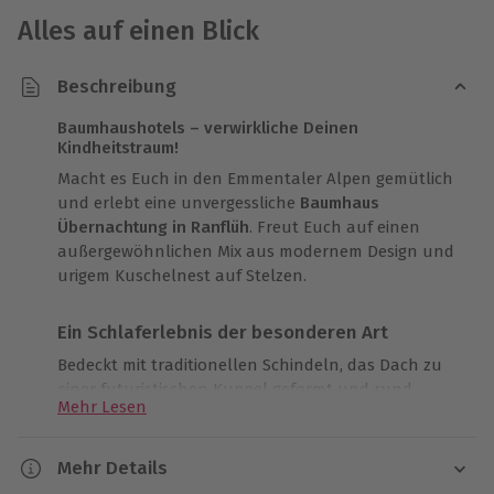
Alles auf einen Blick
Beschreibung
Baumhaushotels – verwirkliche Deinen
Kindheitstraum!
Macht es Euch in den Emmentaler Alpen gemütlich
und erlebt eine unvergessliche
Baumhaus
Übernachtung in Ranflüh
. Freut Euch auf einen
außergewöhnlichen Mix aus modernem Design und
urigem Kuschelnest auf Stelzen.
Ein Schlaferlebnis der besonderen Art
Bedeckt mit traditionellen Schindeln, das Dach zu
einer futuristischen Kuppel geformt und rund
Mehr Lesen
herum die sanften Hügel der Emmentaler Alpen.
Schon der beim ersten Anblick ist klar, diese
Unterkunft ist eine ganz besondere. Genießt den
Mehr Details
herben Holzduft um Euch herum und die