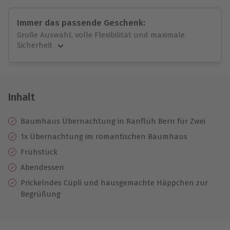
Immer das passende Geschenk:
Große Auswahl, volle Flexibilität und maximale
Sicherheit
Große Auswahl
Über 9.000 unvergessliche Erlebnisse.
Volle Flexibilität
Jeder Gutschein für alle Erlebnisse einlösbar.
Inhalt
Maximale Sicherheit
10 Jahre gültig & verlängerbar.
Baumhaus Übernachtung in Ranflüh Bern für Zwei
1x Übernachtung im romantischen Baumhaus
Frühstück
Abendessen
Prickelndes Cüpli und hausgemachte Häppchen zur
Begrüßung