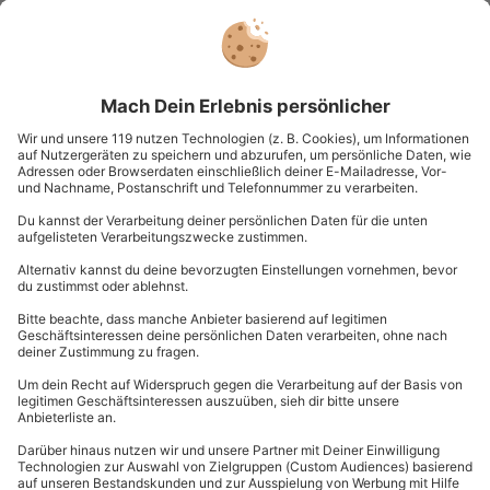
1 Pers.
6,5 Std
Anzahl der Teilnehmer
Aktueller Pre
174,90 €
Whisky und Schokolade Zürich