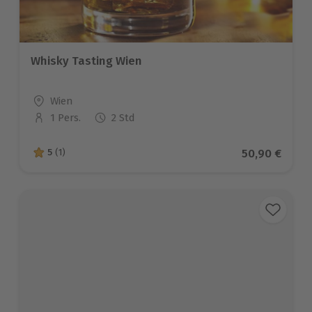
Whisky Tasting Wien
Standort
Wien
1 Pers.
2 Std
Anzahl der Teilnehmer
Aktueller Pr
50,90 €
5
(1)
5 von 5 Sternen basierend auf 1 Bewertungen