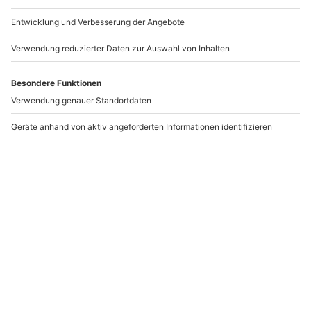
Standort
Basel
1 Pers.
3 Std
Anzahl der Teilnehmer
Aktueller Pre
156,90 €
5
(1)
5 von 5 Sternen basierend auf 1 Bewertungen
-15% CLUB DEAL