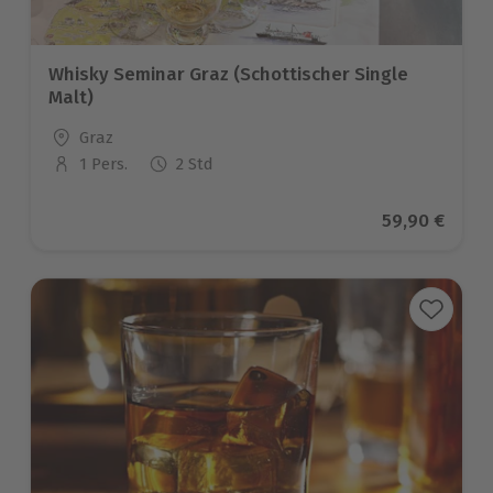
Whisky Seminar Graz (Schottischer Single
Malt)
Standort
Graz
1 Pers.
2 Std
Anzahl der Teilnehmer
Aktueller Pr
59,90 €