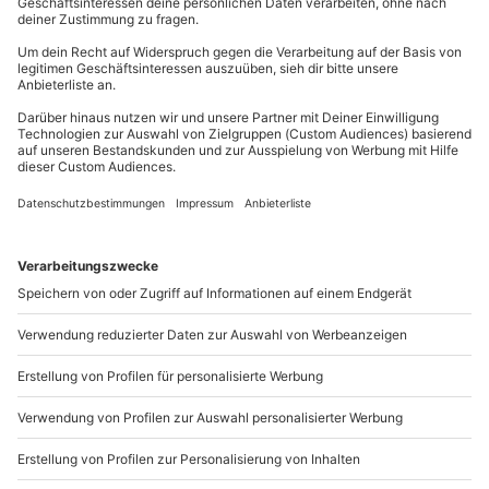
Mühldorfstraße 8
Gutschein gültig für 2 Person
81671
München
Du erreichst uns telefonisch zu folgenden Zeiten,
Hinweis
außer an bundesweiten Feiertagen:
Mo-Fr: 8-20 Uhr | Sa: 10-16 Uhr
Du möchtest als Firma bestellen?
Sichere Dir attraktive Firmenkunden Vorteile.
+49 89 / 21 12 90 20
Mo-Fr: 9-17 Uhr
b2b@mydays.de
www.b2b.mydays.de/