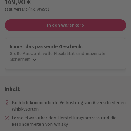
149,90 €
zzgl. Versand
(inkl. MwSt.)
In den Warenkorb
Immer das passende Geschenk:
Große Auswahl, volle Flexibilität und maximale
Sicherheit
Große Auswahl
Über 9.000 unvergessliche Erlebnisse.
Volle Flexibilität
Jeder Gutschein für alle Erlebnisse einlösbar.
Inhalt
Maximale Sicherheit
10 Jahre gültig & verlängerbar.
Fachlich kommentierte Verkostung von 6 verschiedenen
Whiskysorten
Lerne etwas über den Herstellungsprozess und die
Besonderheiten von Whisky