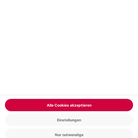
Vertrag widerrufen
FAQs
Kontakt
Zahlungsarten
Über uns
Magazin
Jobs & Karriere
Partnerprogramm
Versand und Lieferung
Presse
AGB
Cookie Einstellungen
Datenschutz
Nutzungsbedingungen
Online-Marktplatz
Barrierefreiheit
Compliance
Impressum
RECHNUNG