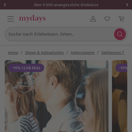
Über 9.000 unvergessliche Erlebnisse
Benutzerkonto
Suche nach Erlebnissen, Orten...
Home
/
Dinner & Kulinarisches
/
Verkostungen
/
Spirituosen Tasti
-15% CLUB DEAL
-15% C