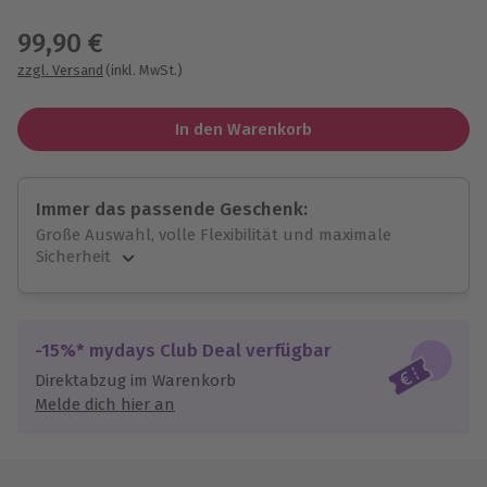
Wähle im nächsten Schritt einen Termin aus
99,90 €
zzgl. Versand
(inkl. MwSt.)
In den Warenkorb
Immer das passende Geschenk:
Große Auswahl, volle Flexibilität und maximale
Sicherheit
Große Auswahl
Über 9.000 unvergessliche Erlebnisse.
Volle Flexibilität
-15%* mydays Club Deal verfügbar
Jeder Gutschein für alle Erlebnisse einlösbar.
Direktabzug im Warenkorb
Maximale Sicherheit
Melde dich hier an
10 Jahre gültig & verlängerbar.