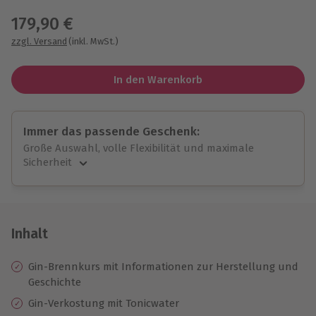
179,90 €
zzgl. Versand
(inkl. MwSt.)
In den Warenkorb
Immer das passende Geschenk:
Große Auswahl, volle Flexibilität und maximale
Sicherheit
Große Auswahl
Über 9.000 unvergessliche Erlebnisse.
Volle Flexibilität
Jeder Gutschein für alle Erlebnisse einlösbar.
Inhalt
Maximale Sicherheit
10 Jahre gültig & verlängerbar.
Gin-Brennkurs mit Informationen zur Herstellung und
Geschichte
Gin-Verkostung mit Tonicwater