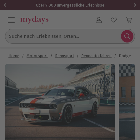
Über 9.000 unvergessliche Erlebnisse
Benutzerkonto
Suche nach Erlebnissen, Orten...
Home
/
Motorsport
/
Rennsport
/
Rennauto fahren
/
Dodge Chal