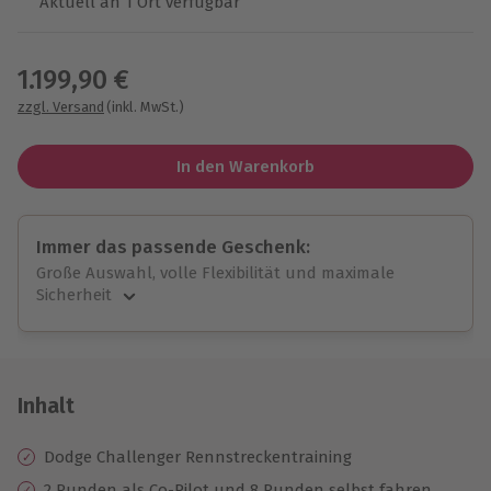
Aktuell an 1 Ort verfügbar
Wähle im nächsten Schritt einen Termin aus
1.199,90 €
zzgl. Versand
(inkl. MwSt.)
In den Warenkorb
Immer das passende Geschenk:
Große Auswahl, volle Flexibilität und maximale
Sicherheit
Große Auswahl
Über 9.000 unvergessliche Erlebnisse.
Volle Flexibilität
Jeder Gutschein für alle Erlebnisse einlösbar.
Inhalt
Maximale Sicherheit
10 Jahre gültig & verlängerbar.
Dodge Challenger Rennstreckentraining
2 Runden als Co-Pilot und 8 Runden selbst fahren