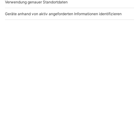
Dodge Challenger
Para Driving
Rennstreckentraining
Oschersleben (8+2
Oberlungwitz (10
Runden)
Runden)
Oberlungwitz
Oschersleben (Bode)
1 Person
1 Person
1.199,90 €
1.199,90 €
Newsletter abonnieren und 10 € Rabatt sichern