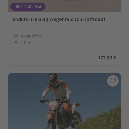
-15% CLUB DEAL
Enduro Training Wagenfeld (on-/offroad)
Standort
Wagenfeld
1 Pers.
Anzahl der Teilnehmer
Aktueller Pre
173,90 €