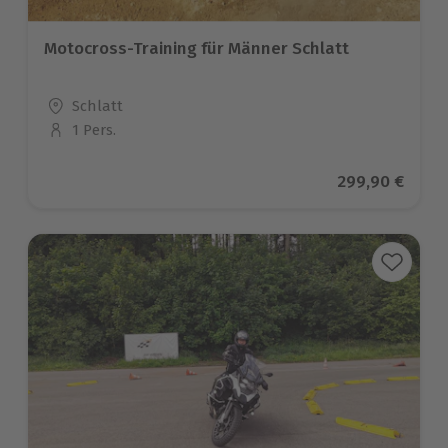
Motocross-Training für Männer Schlatt
Standort
Schlatt
1 Pers.
Anzahl der Teilnehmer
Aktueller Prei
299,90 €