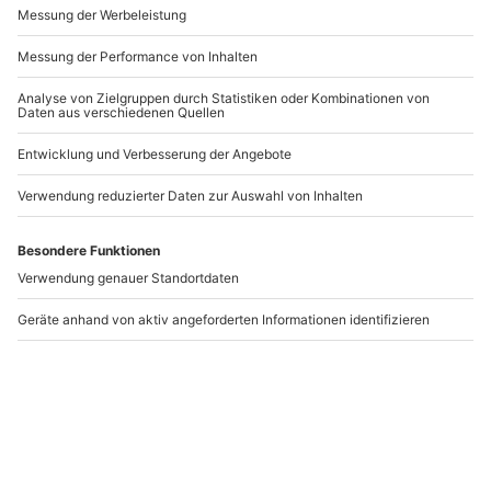
Andere Produkte entdecken
Da mit absoluten Wettbewerbsmaschinen
gefahren wird, muss man lernen diese Fahrzeuge
zu beherrschen. Deshalb ist extra Coaching für
CHF 50,- für Anfänger sowie Erstteilnehmer bei der
MX-Academy Pflicht.
-15% CLUB DEAL
Endurotraining
Enduro Fahrtraining für
Stadtoldendorf (2
Frauen Hof
Tage)
Stadtoldendorf
Hof
1 Person
1 Person
509,90 €
162,90 €
4
(1)