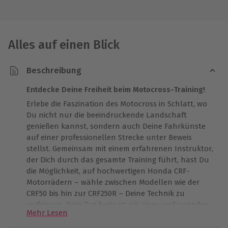
Alles auf einen Blick
Beschreibung
Entdecke Deine Freiheit beim Motocross-Training!
Erlebe die Faszination des Motocross in Schlatt, wo
Du nicht nur die beeindruckende Landschaft
genießen kannst, sondern auch Deine Fahrkünste
auf einer professionellen Strecke unter Beweis
stellst. Gemeinsam mit einem erfahrenen Instruktor,
der Dich durch das gesamte Training führt, hast Du
die Möglichkeit, auf hochwertigen Honda CRF-
Motorrädern – wähle zwischen Modellen wie der
CRF50 bis hin zur CRF250R – Deine Technik zu
verfeinern. Dein Tag beginnt mit einer umfassenden
Mehr Lesen
Einweisung, in der Dir alles Wichtige über die
Maschine und das Fahren im Gelände erklärt wird.