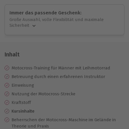
Immer das passende Geschenk:
Große Auswahl, volle Flexibilität und maximale
Sicherheit
Große Auswahl
Über 9.000 unvergessliche Erlebnisse.
Volle Flexibilität
Jeder Gutschein für alle Erlebnisse einlösbar.
Inhalt
Maximale Sicherheit
10 Jahre gültig & verlängerbar.
Motocross-Training für Männer mit Leihmotorrad
Betreuung durch einen erfahrenen Instruktor
Einweisung
Nutzung der Motocross-Strecke
Kraftstoff
Kursinhalte
Beherrschen der Motocross-Maschine im Gelände in
Theorie und Praxis