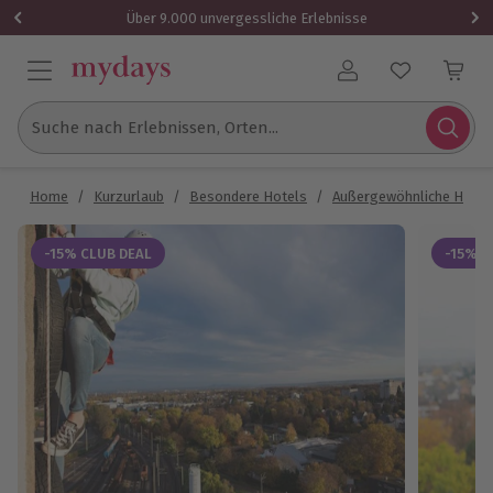
Über 9.000 unvergessliche Erlebnisse
Benutzerkonto
Suche nach Erlebnissen, Orten...
Home
/
Kurzurlaub
/
Besondere Hotels
/
Außergewöhnliche Hotel
-15% CLUB DEAL
-15% C