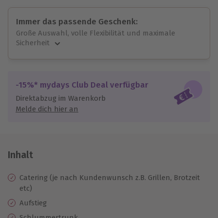
Immer das passende Geschenk:
Große Auswahl, volle Flexibilität und maximale
Sicherheit
Große Auswahl
Über 9.000 unvergessliche Erlebnisse.
Volle Flexibilität
-15%* mydays Club Deal verfügbar
Jeder Gutschein für alle Erlebnisse einlösbar.
Direktabzug im Warenkorb
Maximale Sicherheit
Melde dich hier an
10 Jahre gültig & verlängerbar.
Inhalt
Catering (je nach Kundenwunsch z.B. Grillen, Brotzeit
etc)
Aufstieg
Schlummertrunk