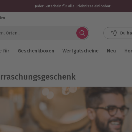
Jeder Gutschein für alle Erlebnisse einlösbar
den
Du ha
.
 für
Geschenkboxen
Wertgutscheine
Neu
Ho
rraschungsgeschenk