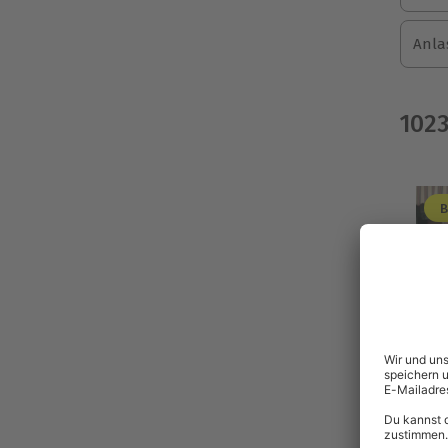
Anla
102
B