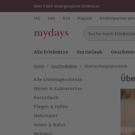
Über 9.000 unvergessliche Erlebnisse
FAQ
Jobs
B2B
Magazin
Erlebnispartner wer
Suche nach Erlebnissen..
Alle Erlebnisse
Kurzurlaub
Geschenke
Home
/
Geschenkideen
/
Überraschungsgeschenk
Übe
Alle Erlebnisgeschenke
Dinner & Kulinarisches
Kurzurlaub
Fliegen & Fallen
Motorsport
Action & Natur
Wellness