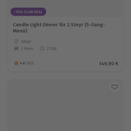
-15% CLUB DEAL
Candle Light Dinner für 2 Steyr (5-Gang-
Menü)
Standort
Steyr
2 Pers.
2 Std
Anzahl der Teilnehmer
Aktueller Prei
149,90 €
4.6
(22)
4.6 von 5 Sternen basierend auf 22 Bewertungen