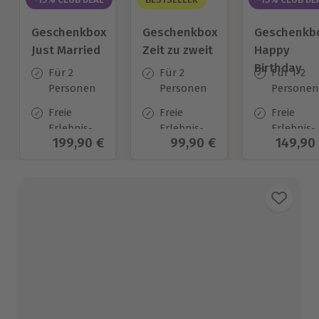
Geschenkbox
Geschenkbox
Geschenkb
Just Married
Zeit zu zweit
Happy
Birthday
Für 2
Für 2
Für 1-2
Personen
Personen
Personen
Freie
Freie
Freie
Erlebnis-
Erlebnis-
Erlebnis-
Aktueller Preis
199,90 €
Aktueller Preis
99,90 €
Aktuell
149,90
Auswahl
Auswahl
Auswahl
an ca. 700
an ca. 450
an ca.
Orten
Orten
1.700 Ort