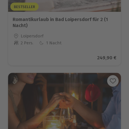
BESTSELLER
Romantikurlaub in Bad Loipersdorf für 2 (1
Nacht)
Standort
Loipersdorf
2 Pers.
1 Nacht
Anzahl der Teilnehmer
Aktueller Prei
249,90 €