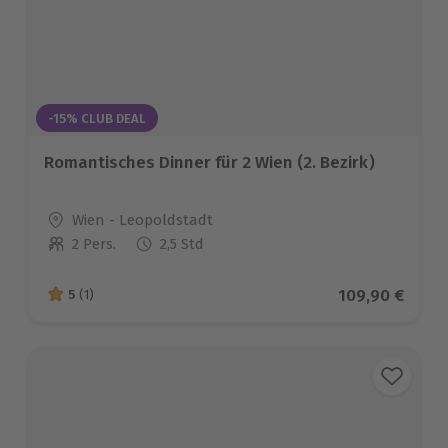
-15% CLUB DEAL
Romantisches Dinner für 2 Wien (2. Bezirk)
Standort
Wien - Leopoldstadt
2 Pers.
2,5 Std
Anzahl der Teilnehmer
Aktueller Prei
109,90 €
5
(1)
5 von 5 Sternen basierend auf 1 Bewertungen