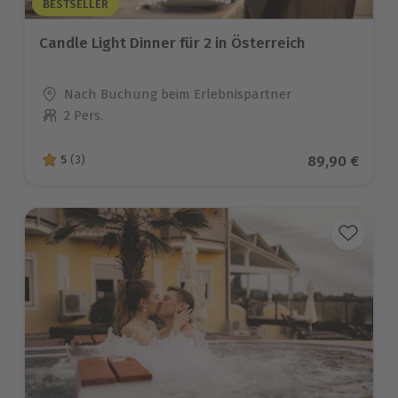
BESTSELLER
Candle Light Dinner für 2 in Österreich
Standort
Nach Buchung beim Erlebnispartner
2 Pers.
Anzahl der Teilnehmer
Aktueller Pre
89,90 €
5
(3)
5 von 5 Sternen basierend auf 3 Bewertungen