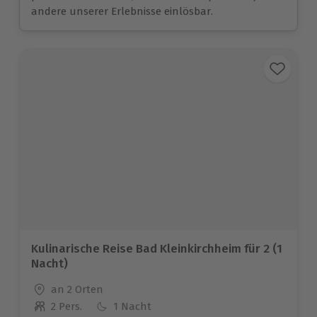
andere unserer Erlebnisse einlösbar.
Kulinarische Reise Bad Kleinkirchheim für 2 (1
Nacht)
Standort
an 2 Orten
2 Pers.
1 Nacht
Anzahl der Teilnehmer