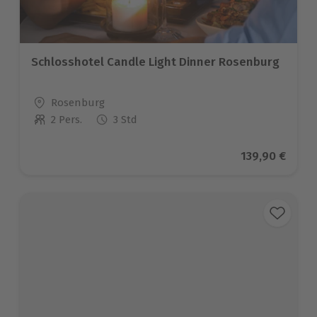
Schlosshotel Candle Light Dinner Rosenburg
Standort
Rosenburg
2 Pers.
3 Std
Anzahl der Teilnehmer
Aktueller Pre
139,90 €