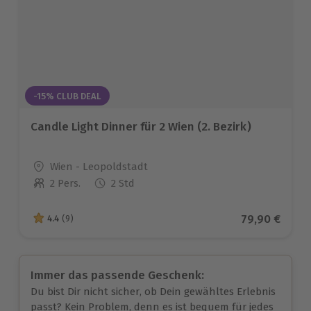
-15% CLUB DEAL
Candle Light Dinner für 2 Wien (2. Bezirk)
Standort
Wien - Leopoldstadt
2 Pers.
2 Std
Anzahl der Teilnehmer
Aktueller Pr
79,90 €
4.4
(9)
4.4 von 5 Sternen basierend auf 9 Bewertungen
Immer das passende Geschenk:
Du bist Dir nicht sicher, ob Dein gewähltes Erlebnis
passt? Kein Problem, denn es ist bequem für jedes