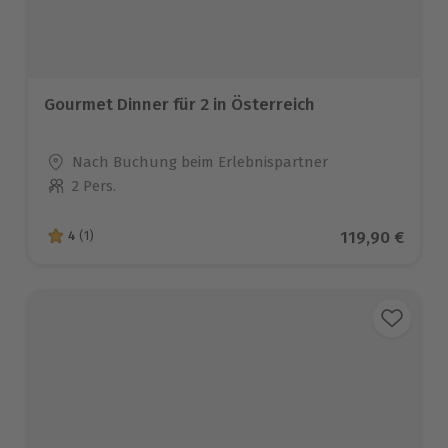
Gourmet Dinner für 2 in Österreich
Standort
Nach Buchung beim Erlebnispartner
2 Pers.
Anzahl der Teilnehmer
Aktueller Pre
119,90 €
4
(1)
4 von 5 Sternen basierend auf 1 Bewertungen