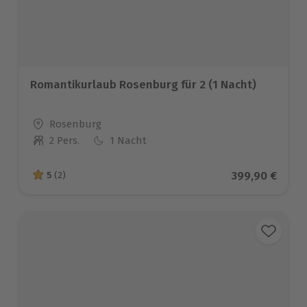
Romantikurlaub Rosenburg für 2 (1 Nacht)
Standort
Rosenburg
2 Pers.
1 Nacht
Anzahl der Teilnehmer
Aktueller Prei
399,90 €
5
(2)
5 von 5 Sternen basierend auf 2 Bewertungen