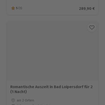
Aktueller Prei
289,90 €
5
(1)
5 von 5 Sternen basierend auf 1 Bewertungen
Romantische Auszeit in Bad Loipersdorf für 2
(1 Nacht)
Standort
an 2 Orten