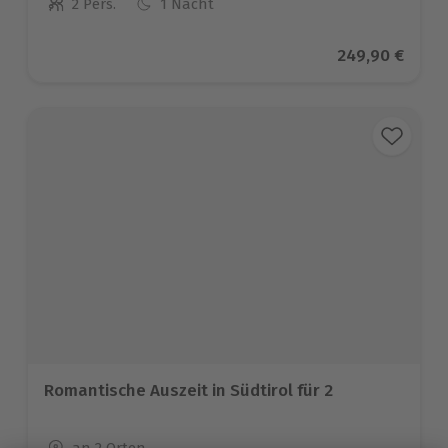
2 Pers.
1 Nacht
Anzahl der Teilnehmer
Aktueller Prei
249,90 €
Romantische Auszeit in Südtirol für 2
Standort
an 2 Orten