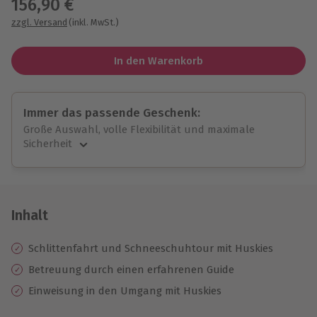
156,90 €
zzgl. Versand
(inkl. MwSt.)
In den Warenkorb
Immer das passende Geschenk:
Große Auswahl, volle Flexibilität und maximale
Sicherheit
Große Auswahl
Über 9.000 unvergessliche Erlebnisse.
Volle Flexibilität
Jeder Gutschein für alle Erlebnisse einlösbar.
Inhalt
Maximale Sicherheit
10 Jahre gültig & verlängerbar.
Schlittenfahrt und Schneeschuhtour mit Huskies
Betreuung durch einen erfahrenen Guide
Einweisung in den Umgang mit Huskies