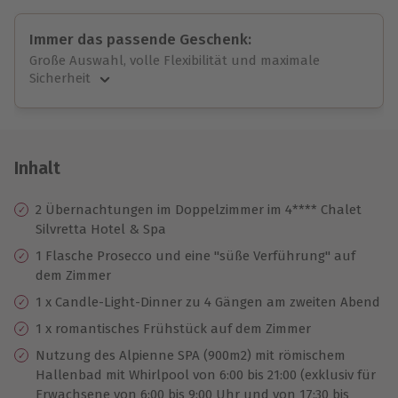
Immer das passende Geschenk:
Große Auswahl, volle Flexibilität und maximale
Sicherheit
Große Auswahl
Über 9.000 unvergessliche Erlebnisse.
Volle Flexibilität
Jeder Gutschein für alle Erlebnisse einlösbar.
Inhalt
Maximale Sicherheit
10 Jahre gültig & verlängerbar.
2 Übernachtungen im Doppelzimmer im 4**** Chalet
Silvretta Hotel & Spa
1 Flasche Prosecco und eine "süße Verführung" auf
dem Zimmer
1 x Candle-Light-Dinner zu 4 Gängen am zweiten Abend
1 x romantisches Frühstück auf dem Zimmer
Nutzung des Alpienne SPA (900m2) mit römischem
Hallenbad mit Whirlpool von 6:00 bis 21:00 (exklusiv für
Erwachsene von 6:00 bis 9:00 Uhr und von 17:30 bis