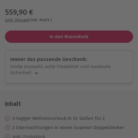
Wähle im nächsten Schritt einen Termin aus
559,90 €
zzgl. Versand
(inkl. MwSt.)
In den Warenkorb
Immer das passende Geschenk:
Große Auswahl, volle Flexibilität und maximale
Sicherheit
Große Auswahl
Über 9.000 unvergessliche Erlebnisse.
Volle Flexibilität
Jeder Gutschein für alle Erlebnisse einlösbar.
Inhalt
Maximale Sicherheit
10 Jahre gültig & verlängerbar.
3-tägiger Wellnessurlaub in St. Gallen für 2
2 Übernachtungen in einem Superior Doppelzimmer
Inkl. Frühstück