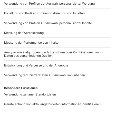
Mo-Fr: 9-17 Uhr
b2b@mydays.de
www.b2b.mydays.de/
Artikelnummer
:
45931
Andere Produkte entdecken
Nissan GT-R fahren (6
Thermen & SPA Hotels