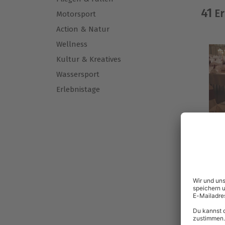
41
Er
Motorsport
Action & Natur
Wellness
Kultur & Kreatives
Wassersport
Erlebnistage