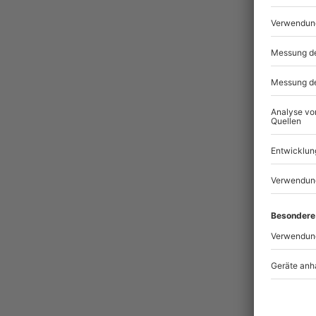
Pass
BES