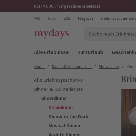
Über 9.000 unvergessliche Erlebnisse
FAQ
Jobs
B2B
Magazin
Erlebnispartner wer
Suche nach Erlebnissen..
Alle Erlebnisse
Kurzurlaub
Geschenke
Home
/
Dinner & Kulinarisches
/
Showdinner
/
Krimi
Kri
Alle Erlebnisgeschenke
Dinner & Kulinarisches
Showdinner
Krimidinner
Dinner in the Dark
Musical Dinner
Varieté Dinner