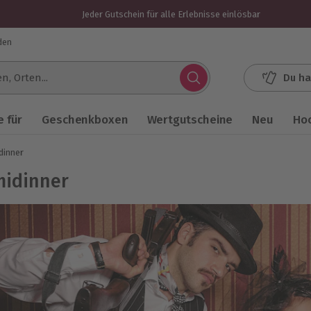
Jeder Gutschein für alle Erlebnisse einlösbar
den
Du ha
.
 für
Geschenkboxen
Wertgutscheine
Neu
Ho
dinner
midinner