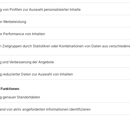
Mörder Dinner
Begrüßungssekt
4-Gänge-Menü
Gespielte Stücke variieren
Getränke nicht im Preis in
t immer:
Unsere Geschenkboxen
TSELLER
-15% CLUB DEAL