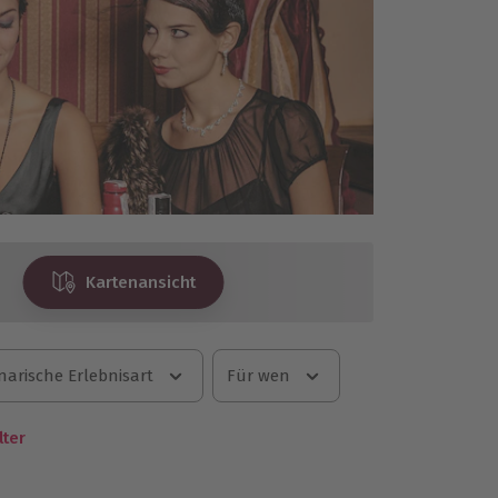
Kartenansicht
narische Erlebnisart
Für wen
lter