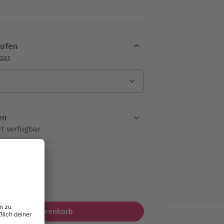
aufen
sbar
en
rt verfügbar
ten Schritt einen Termin aus
MwSt.)
In den Warenkorb