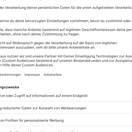
Immer das p
Große Auswahl, 
maximale Siche
Große Aus
 besondere Sinneserfahrung auf
Über 9.000 
dert. In völliger Dunkelheit
Erlebnisse.
mack und Gefühl – und wirst
Volle Flexibi
 das Sehen in den Hintergrund
Jeder Gutsc
n Sommeliers verkostest Du sechs
einlösbar.
e Herkunft und erhältst feine
Maximale S
lfen dabei, den Gaumen immer
10 Jahre gü
s ist ein Genuss für alle, die Wein
Dich von der Magie dieser
erühren und mach daraus ein
Listenansicht