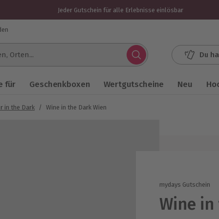
Jeder Gutschein für alle Erlebnisse einlösbar
den
Du ha
.
 für
Geschenkboxen
Wertgutscheine
Neu
Ho
r in the Dark
/
Wine in the Dark Wien
mydays Gutschein
Wine in