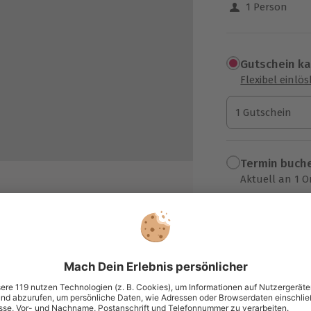
1 Person
Gutschein k
Flexibel einlö
1 Gutschein
1 Gutschein
1 Gutschein
Termin buch
Aktuell an 1 O
Wähle im nächs
69,90 €
rschiedenen Weinen
zzgl. Versand
(inkl. 