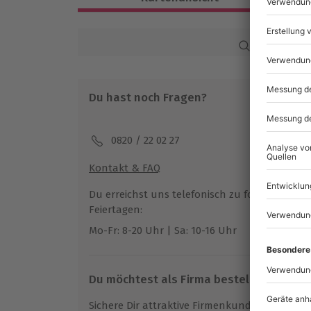
Ca. 2 Stunden
Verfügbarkeit / Termine
Karte in Großans
Ganzjährig zu bestimmten Terminen ve
Du hast noch Fragen?
Teilnahmebedingungen
Mindestalter: 16 Jahre
Keine Hinweise auf körperliche oder ps
0820 / 22 02 27
Kontakt & FAQ
Teilnehmer
Gutschein gültig für 1 Person
Du erreichst uns telefonisch zu folgenden Z
Gruppengröße: 1-30 Personen
Feiertagen:
Mo-Fr: 8-20 Uhr | Sa: 10-16 Uhr
Du möchtest als Firma bestellen?
Sichere Dir attraktive Firmenkunden Vorteile.