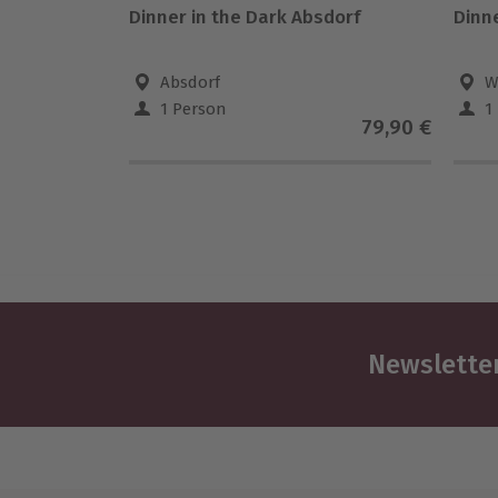
Dinner in the Dark Absdorf
Dinne
Absdorf
W
1 Person
1
79,90 €
Newsletter