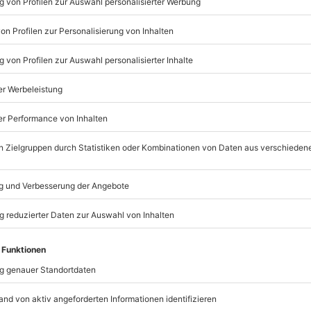
© OpenStreetMaps
icht
rfügbar
ychische Beeinträchtigungen
mydays
GmbH
Mühldorfstraße 8
81671
München
eiten, außer an bundesweiten