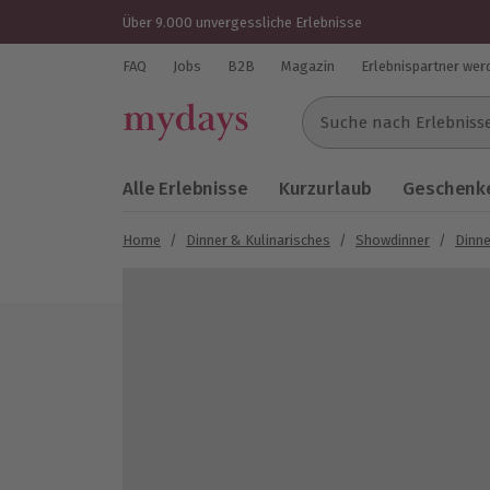
Über 9.000 unvergessliche Erlebnisse
FAQ
Jobs
B2B
Magazin
Erlebnispartner wer
Suche nach Erlebnissen..
Alle Erlebnisse
Kurzurlaub
Geschenke
Home
/
Dinner & Kulinarisches
/
Showdinner
/
Dinne
Bild 1 von 5