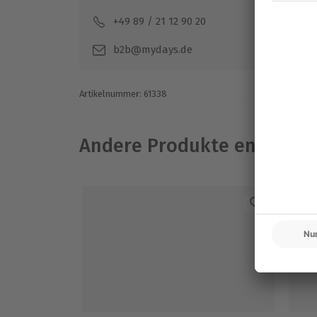
+49 89 / 21 12 90 20
Mo-F
b2b@mydays.de
Artikelnummer
:
61338
Andere Produkte entdeck