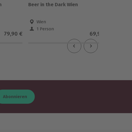
n
Beer in the Dark Wien
Käse &
Wien
Pill
1 Person
1 Pe
79,90 €
69,90 €
5
(1)
Abonnieren