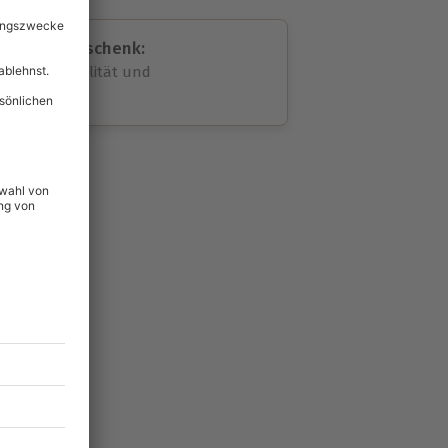
assende Geschenk:
volle Flexibilität und
rheit
wahl
unvergessliche
lität
hein für alle Erlebnisse
icherheit
ltig & verlängerbar.