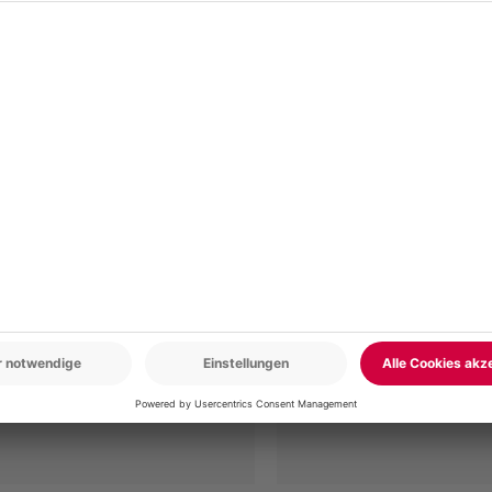
r: 9-17 Uhr
www.b2b.mydays.de/
en