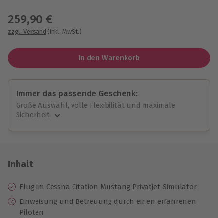
Wähle im nächsten Schritt einen Termin aus
259,90 €
zzgl. Versand
(inkl. MwSt.)
In den Warenkorb
Immer das passende Geschenk:
Große Auswahl, volle Flexibilität und maximale
Sicherheit
Große Auswahl
Über 9.000 unvergessliche Erlebnisse.
Volle Flexibilität
Jeder Gutschein für alle Erlebnisse einlösbar.
Inhalt
Maximale Sicherheit
10 Jahre gültig & verlängerbar.
Flug im Cessna Citation Mustang Privatjet-Simulator
Einweisung und Betreuung durch einen erfahrenen
Piloten