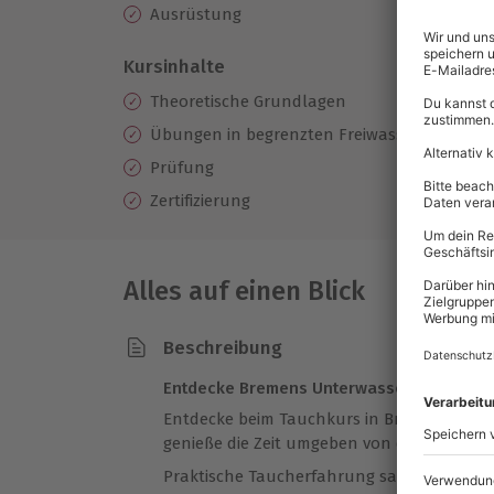
Ausrüstung
Kursinhalte
Theoretische Grundlagen
Übungen in begrenzten Freiwasser oder Poo
Prüfung
Zertifizierung
Alles auf einen Blick
Beschreibung
Entdecke Bremens Unterwasserwelt: Tauch
Entdecke beim Tauchkurs in Bremen die fa
genieße die Zeit umgeben von der Stille des
Praktische Taucherfahrung sammeln im kl