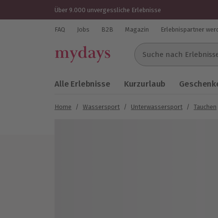
Über 9.000 unvergessliche Erlebnisse
FAQ
Jobs
B2B
Magazin
Erlebnispartner wer
Suche nach Erlebnissen..
Alle Erlebnisse
Kurzurlaub
Geschenke
Home
/
Wassersport
/
Unterwassersport
/
Tauchen
Bild 1 von 5