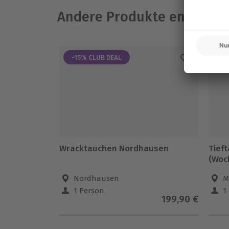
Andere Produkte entdeck
-15% CLUB DEAL
-1
Wracktauchen Nordhausen
Tief
(Woc
Nordhausen
M
1 Person
1
199,90 €