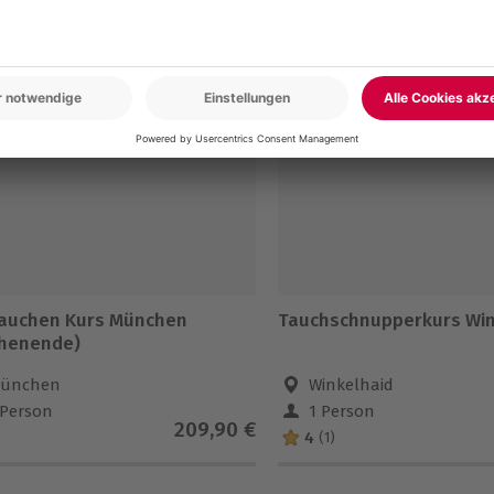
en
5% CLUB DEAL
tauchen Kurs München
Tauchschnupperkurs Win
henende)
ünchen
Winkelhaid
 Person
1 Person
209,90 €
4
(1)