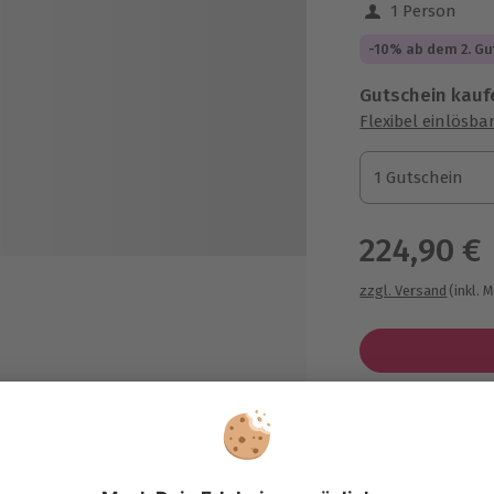
1 Person
-10% ab dem 2. Gu
Gutschein kauf
Flexibel einlösba
1 Gutschein
1 Gutschein
1 Gutschein
224,90 €
zzgl. Versand
(inkl. 
hrer
Immer das p
Große Auswahl, 
maximale Siche