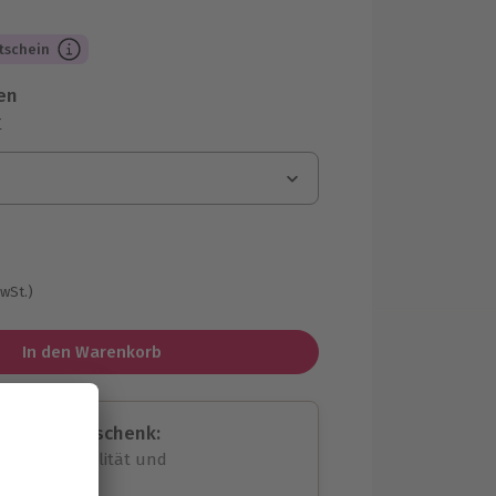
tschein
en
r
MwSt.)
In den Warenkorb
assende Geschenk:
volle Flexibilität und
rheit