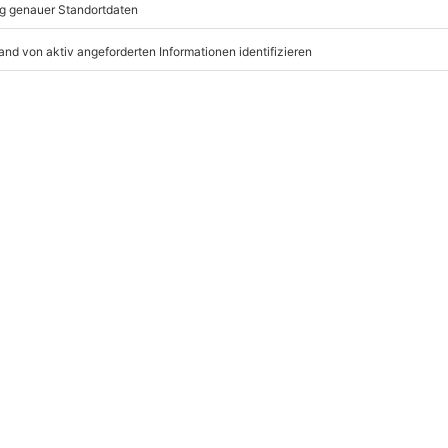
mydays
GmbH
Mühldorfstraße 8
fassung
81671
München
eiten, außer an bundesweiten
is verschoben (die Entscheidung
enanzug
r: 9-17 Uhr
www.b2b.mydays.de/