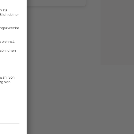
wahl
unvergessliche
lität
hein für alle Erlebnisse
icherheit
ltig & verlängerbar.