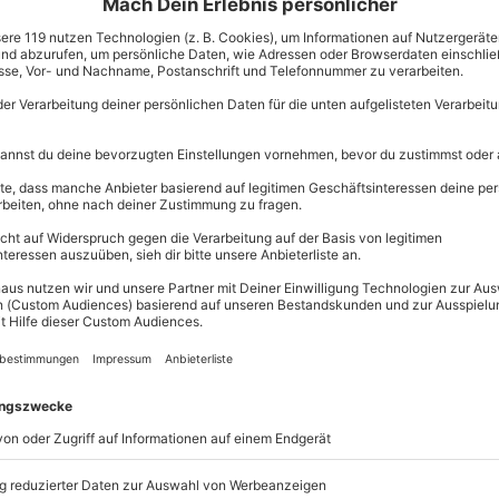
Große Aus
Über 9.000 
Erlebnisse.
Volle Flexibi
Jeder Gutsc
l
einlösbar.
Maximale S
10 Jahre gü
kurs starten!
szinierende Unterwasserwelt und
 Wassers. .
aren Wasser