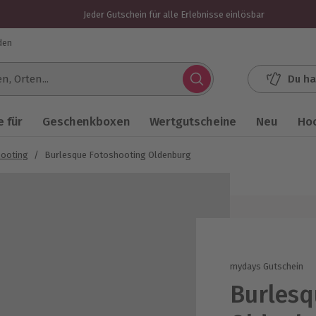
Jeder Gutschein für alle Erlebnisse einlösbar
den
Du ha
.
 für
Geschenkboxen
Wertgutscheine
Neu
Ho
hooting
/
Burlesque Fotoshooting Oldenburg
mydays Gutschein
Burlesq