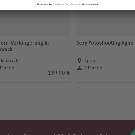
ern-Verlängerung in
Sexy Fotoshooting Agno
nsbach
rlinsbach
Agno
 Person
1 Person
239,90 €