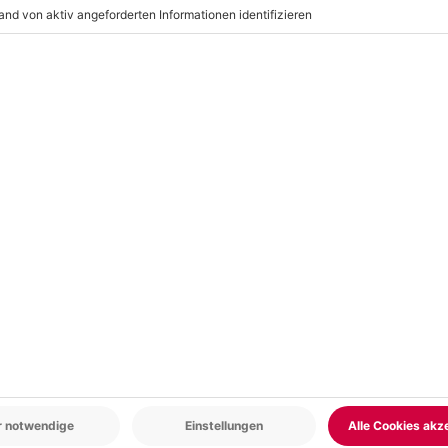
irekt beim Veranstalter erworben
r: 9-17 Uhr
www.b2b.mydays.de/
en
5% CLUB DEAL
-15% CLUB DEAL