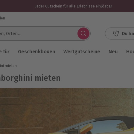
Jeder Gutschein für alle Erlebnisse einlösbar
den
Du ha
.
 für
Geschenkboxen
Wertgutscheine
Neu
Ho
ni mieten
borghini mieten