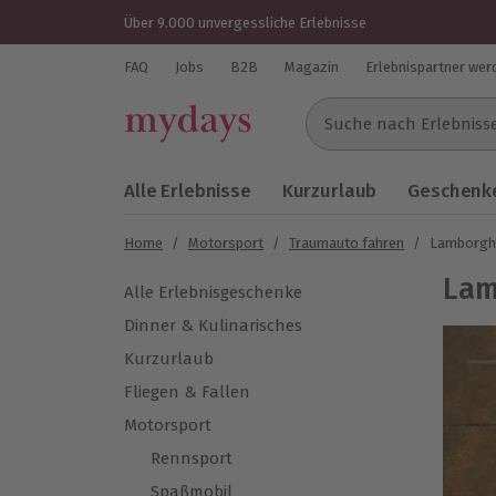
Über 9.000 unvergessliche Erlebnisse
FAQ
Jobs
B2B
Magazin
Erlebnispartner wer
Suche nach Erlebnissen..
Alle Erlebnisse
Kurzurlaub
Geschenke
Home
/
Motorsport
/
Traumauto fahren
/
Lamborghi
Lam
Alle Erlebnisgeschenke
Dinner & Kulinarisches
Kurzurlaub
Fliegen & Fallen
Motorsport
Rennsport
Spaßmobil