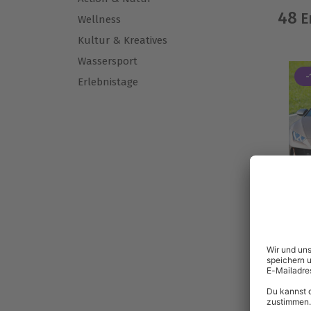
48
E
Wellness
Kultur & Kreatives
Wassersport
-
Erlebnistage
-