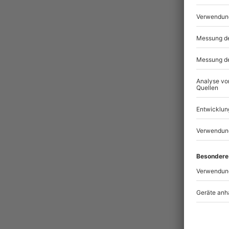
-
Pass
-15