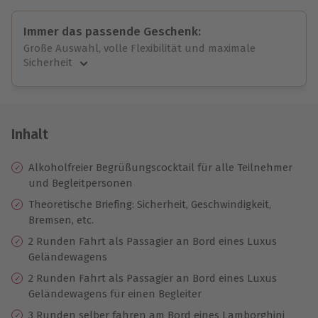
Immer das passende Geschenk:
Große Auswahl, volle Flexibilität und maximale
Sicherheit
Große Auswahl
Über 9.000 unvergessliche Erlebnisse.
Volle Flexibilität
Jeder Gutschein für alle Erlebnisse einlösbar.
Inhalt
Maximale Sicherheit
10 Jahre gültig & verlängerbar.
Alkoholfreier Begrüßungscocktail für alle Teilnehmer
und Begleitpersonen
Theoretische Briefing: Sicherheit, Geschwindigkeit,
Bremsen, etc.
2 Runden Fahrt als Passagier an Bord eines Luxus
Geländewagens
2 Runden Fahrt als Passagier an Bord eines Luxus
Geländewagens für einen Begleiter
3 Runden selber fahren am Bord eines Lamborghini