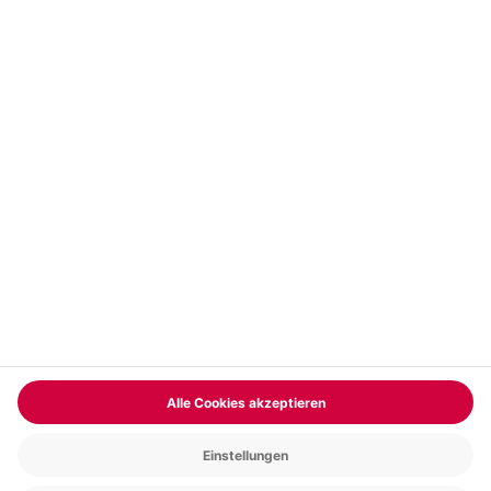
Vertrag widerrufen
FAQs
Kontakt
Zahlungsarten
Über uns
Magazin
Jobs & Karriere
Partnerprogramm
Versand und Lieferung
Presse
AGB
Cookie Einstellungen
Datenschutz
Nutzungsbedingungen
Online-Marktplatz
Barrierefreiheit
Compliance
Impressum
RECHNUNG