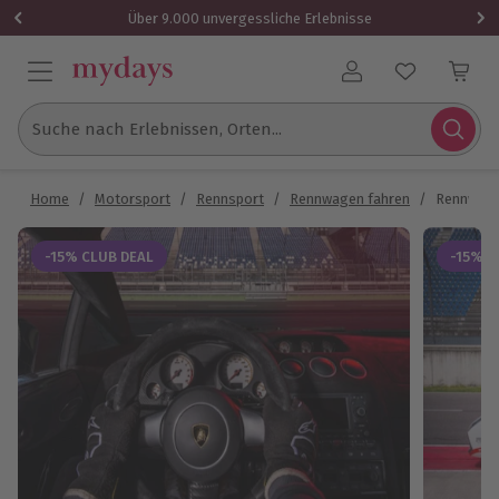
Über 9.000 unvergessliche Erlebnisse
Benutzerkonto
Suche nach Erlebnissen, Orten...
Home
/
Motorsport
/
Rennsport
/
Rennwagen fahren
/
Rennwagen
-15% CLUB DEAL
-15% C