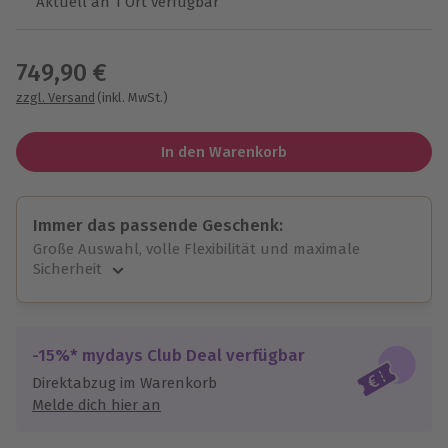
Aktuell an 1 Ort verfügbar
Wähle im nächsten Schritt einen Termin aus
749,90 €
zzgl. Versand
(inkl. MwSt.)
In den Warenkorb
Immer das passende Geschenk:
Große Auswahl, volle Flexibilität und maximale
Sicherheit
Große Auswahl
Über 9.000 unvergessliche Erlebnisse.
Volle Flexibilität
-15%* mydays Club Deal verfügbar
Jeder Gutschein für alle Erlebnisse einlösbar.
Direktabzug im Warenkorb
Maximale Sicherheit
Melde dich hier an
10 Jahre gültig & verlängerbar.