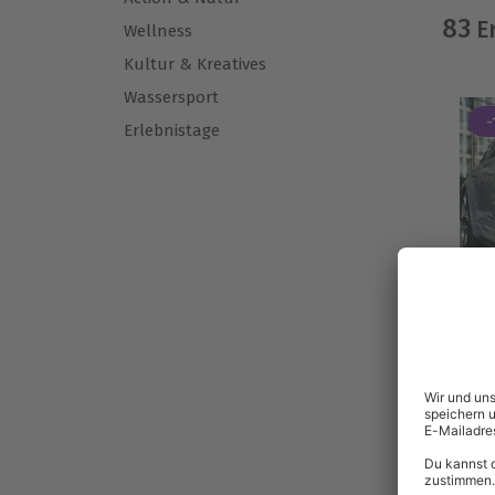
83
Er
Wellness
Kultur & Kreatives
Wassersport
-
Erlebnistage