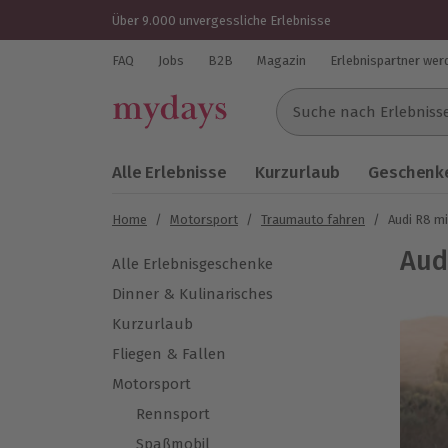
Über 9.000 unvergessliche Erlebnisse
FAQ
Jobs
B2B
Magazin
Erlebnispartner wer
Suche nach Erlebnissen..
Alle Erlebnisse
Kurzurlaub
Geschenke
Home
/
Motorsport
/
Traumauto fahren
/
Audi R8 m
Aud
Alle Erlebnisgeschenke
Dinner & Kulinarisches
Kurzurlaub
Fliegen & Fallen
Motorsport
Rennsport
Spaßmobil