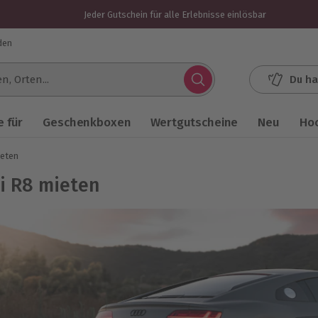
Jeder Gutschein für alle Erlebnisse einlösbar
den
Du ha
.
 für
Geschenkboxen
Wertgutscheine
Neu
Ho
ieten
i R8 mieten