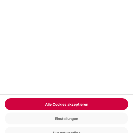
Vertrag widerrufen
FAQs
Kontakt
Zahlungsarten
Über uns
Magazin
Jobs & Karriere
Partnerprogramm
Versand und Lieferung
Presse
AGB
Cookie Einstellungen
Datenschutz
Nutzungsbedingungen
Online-Marktplatz
Barrierefreiheit
Compliance
Impressum
RECHNUNG