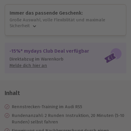
Immer das passende Geschenk:
Große Auswahl, volle Flexibilität und maximale
Sicherheit
Große Auswahl
Über 9.000 unvergessliche Erlebnisse.
Volle Flexibilität
-15%* mydays Club Deal verfügbar
Jeder Gutschein für alle Erlebnisse einlösbar.
Direktabzug im Warenkorb
Maximale Sicherheit
Melde dich hier an
10 Jahre gültig & verlängerbar.
Inhalt
Rennstrecken-Training im Audi RS5
Rundenanzahl: 2 Runden Instruktion, 20 Minuten (5-10
Runden) selbst fahren
Einweisung und Nachbesprechung durch einen