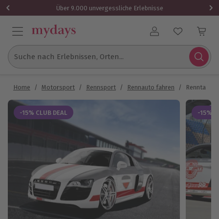
Über 9.000 unvergessliche Erlebnisse
Benutzerkonto
Suche nach Erlebnissen, Orten...
Home
/
Motorsport
/
Rennsport
/
Rennauto fahren
/
Renntaxi Au
-15% CLUB DEAL
-15% C