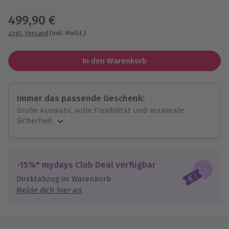
Wähle im nächsten Schritt einen Termin aus
499,90 €
zzgl. Versand
(inkl. MwSt.)
In den Warenkorb
Immer das passende Geschenk:
Große Auswahl, volle Flexibilität und maximale
Sicherheit
Große Auswahl
Über 9.000 unvergessliche Erlebnisse.
Volle Flexibilität
-15%* mydays Club Deal verfügbar
Jeder Gutschein für alle Erlebnisse einlösbar.
Direktabzug im Warenkorb
Maximale Sicherheit
Melde dich hier an
10 Jahre gültig & verlängerbar.