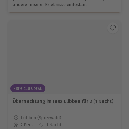
andere unserer Erlebnisse einlösbar.
-15% CLUB DEAL
Übernachtung im Fass Lübben für 2 (1 Nacht)
Standort
Lübben (Spreewald)
2 Pers.
1 Nacht
Anzahl der Teilnehmer