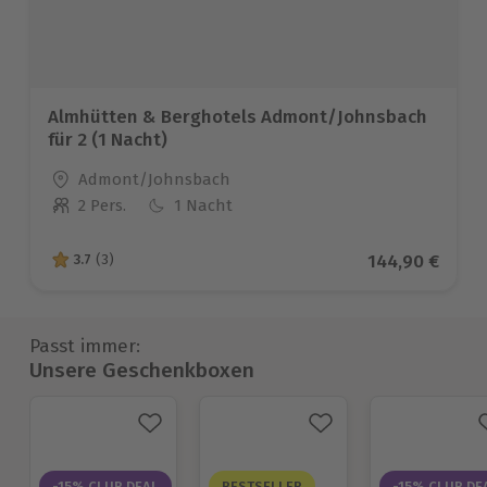
Almhütten & Berghotels Admont/Johnsbach
für 2 (1 Nacht)
Standort
Admont/Johnsbach
2 Pers.
1 Nacht
Anzahl der Teilnehmer
Aktueller Prei
144,90 €
3.7
(3)
3.7 von 5 Sternen basierend auf 3 Bewertungen
Passt immer:
Unsere Geschenkboxen
-15% CLUB DEAL
BESTSELLER
-15% CLUB DE