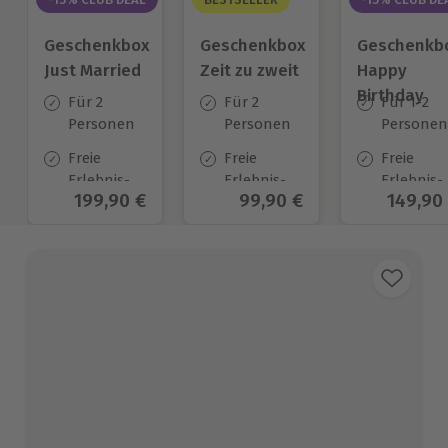
Geschenkbox
Geschenkbox
Geschenkb
Just Married
Zeit zu zweit
Happy
Birthday
Für 2
Für 2
Für 1-2
Personen
Personen
Personen
Freie
Freie
Freie
Erlebnis-
Erlebnis-
Erlebnis-
Aktueller Preis
199,90 €
Aktueller Preis
99,90 €
Aktuell
149,90
Auswahl
Auswahl
Auswahl
an ca. 700
an ca. 450
an ca.
Orten
Orten
1.700 Ort