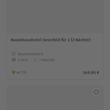
Baumhaushotel Geusfeld für 2 (2 Nächte)
Standort
Rauhenebrach
2 Pers.
2 Nächte
Anzahl der Teilnehmer
Aktueller Prei
249,90 €
4.7
(3)
4.7 von 5 Sternen basierend auf 3 Bewertungen