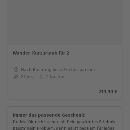
Wander-Kurzurlaub für 2
Standort
Nach Buchung beim Erlebnispartner
2 Pers.
2 Nächte
Anzahl der Teilnehmer
Aktueller Pre
219,90 €
Immer das passende Geschenk:
Du bist Dir nicht sicher, ob Dein gewähltes Erlebnis
passt? Kein Problem, denn es ist bequem für jedes