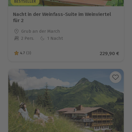
BESTSELLER
Nacht in der Weinfass-Suite im Weinviertel
für 2
Standort
Grub an der March
2 Pers.
1 Nacht
Anzahl der Teilnehmer
Aktueller Prei
229,90 €
4.7
(3)
4.7 von 5 Sternen basierend auf 3 Bewertungen