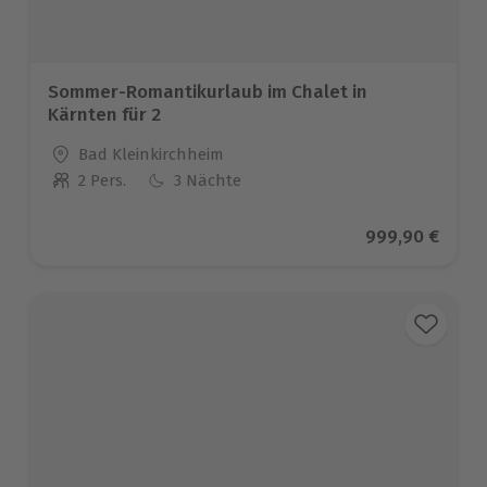
Sommer-Romantikurlaub im Chalet in
Kärnten für 2
Standort
Bad Kleinkirchheim
2 Pers.
3 Nächte
Anzahl der Teilnehmer
Aktueller Prei
999,90 €