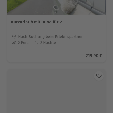
Kurzurlaub mit Hund für 2
Standort
Nach Buchung beim Erlebnispartner
2 Pers.
2 Nächte
Anzahl der Teilnehmer
Aktueller Pre
219,90 €