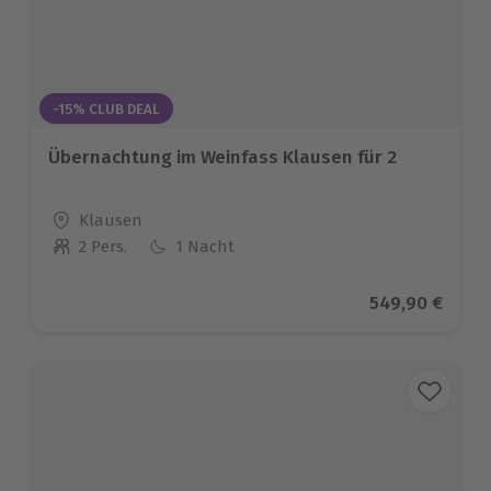
-15% CLUB DEAL
Übernachtung im Weinfass Klausen für 2
Standort
Klausen
2 Pers.
1 Nacht
Anzahl der Teilnehmer
Aktueller Prei
549,90 €