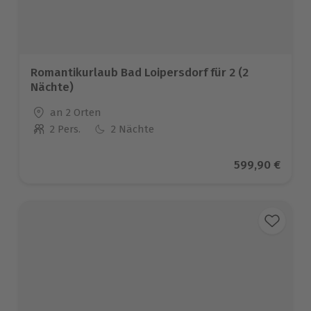
Romantikurlaub Bad Loipersdorf für 2 (2
Nächte)
Standort
an 2 Orten
2 Pers.
2 Nächte
Anzahl der Teilnehmer
Aktueller Prei
599,90 €