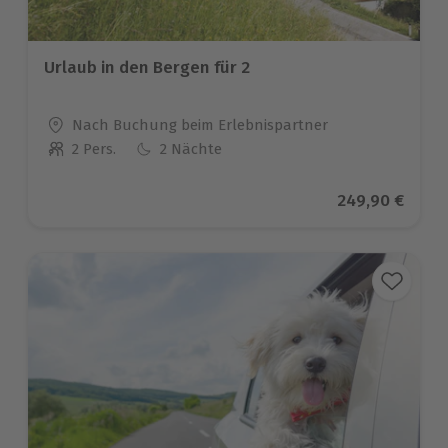
Urlaub in den Bergen für 2
Standort
Nach Buchung beim Erlebnispartner
2 Pers.
2 Nächte
Anzahl der Teilnehmer
Aktueller Prei
249,90 €