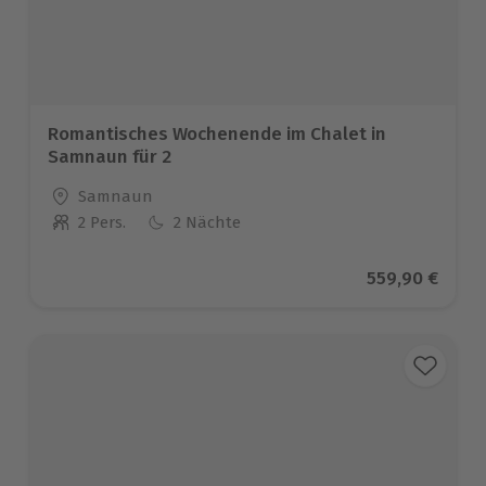
Romantisches Wochenende im Chalet in
Samnaun für 2
Standort
Samnaun
2 Pers.
2 Nächte
Anzahl der Teilnehmer
Aktueller Prei
559,90 €