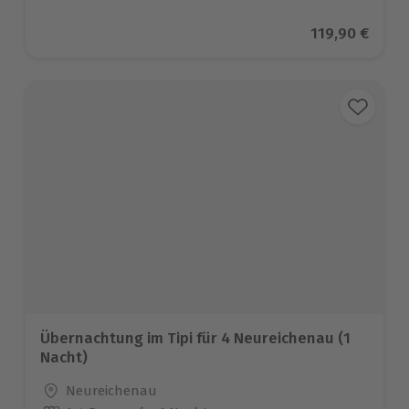
Aktueller Pre
119,90 €
Übernachtung im Tipi für 4 Neureichenau (1
Nacht)
Standort
Neureichenau