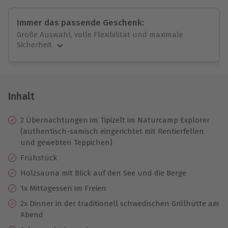
Immer das passende Geschenk:
Große Auswahl, volle Flexibilität und maximale
Sicherheit
Große Auswahl
Über 9.000 unvergessliche Erlebnisse.
Volle Flexibilität
Jeder Gutschein für alle Erlebnisse einlösbar.
Inhalt
Maximale Sicherheit
10 Jahre gültig & verlängerbar.
2 Übernachtungen im Tipizelt im Naturcamp Explorer
(authentisch-samisch eingerichtet mit Rentierfellen
und gewebten Teppichen)
Frühstück
Holzsauna mit Blick auf den See und die Berge
1x Mittagessen im Freien
2x Dinner in der traditionell schwedischen Grillhütte am
Abend