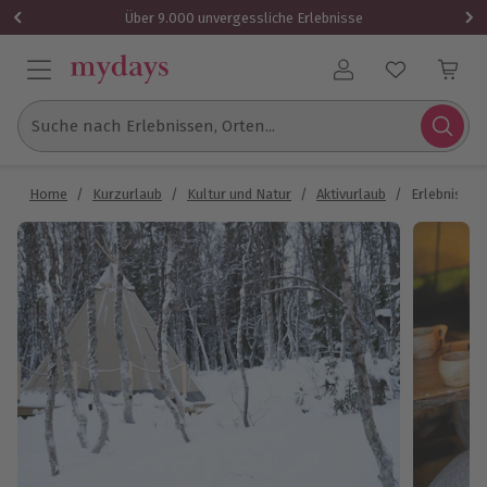
Über 9.000 unvergessliche Erlebnisse
Benutzerkonto
Suche nach Erlebnissen, Orten...
Home
/
Kurzurlaub
/
Kultur und Natur
/
Aktivurlaub
/
Erlebnisreis