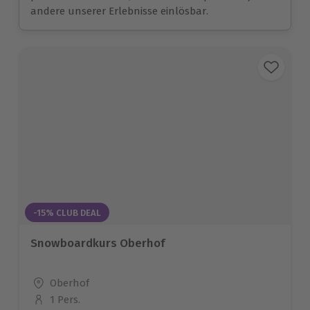
andere unserer Erlebnisse einlösbar.
-15% CLUB DEAL
Snowboardkurs Oberhof
Standort
Oberhof
1 Pers.
Anzahl der Teilnehmer