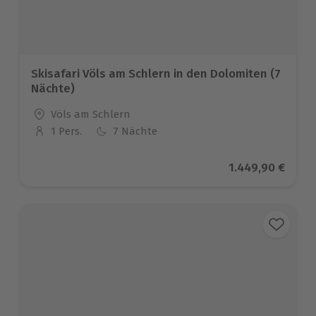
Skisafari Völs am Schlern in den Dolomiten (7
Nächte)
Standort
Völs am Schlern
1 Pers.
7 Nächte
Anzahl der Teilnehmer
Aktueller Preis
1.449,90 €