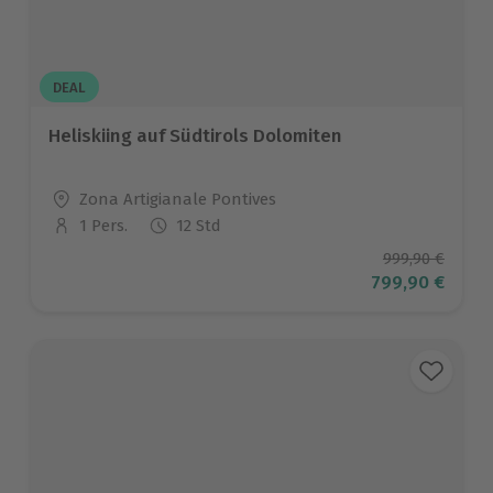
DEAL
Heliskiing auf Südtirols Dolomiten
Standort
Zona Artigianale Pontives
1 Pers.
12 Std
Anzahl der Teilnehmer
Ursprüngliche
999,90 €
Aktueller Prei
799,90 €