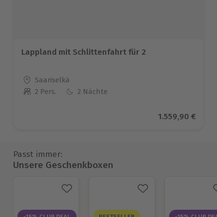
Lappland mit Schlittenfahrt für 2
Standort
Saariselkä
2 Pers.
2 Nächte
Anzahl der Teilnehmer
Aktueller Preis
1.559,90 €
Passt immer:
Unsere Geschenkboxen
-15% CLUB DEAL
BESTSELLER
-15% CLUB DE