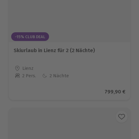
-15% CLUB DEAL
Skiurlaub in Lienz für 2 (2 Nächte)
Standort
Lienz
2 Pers.
2 Nächte
Anzahl der Teilnehmer
Aktueller Prei
799,90 €