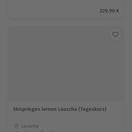
Aktueller Prei
229,90 €
Skispringen lernen Lauscha (Tageskurs)
Standort
Lauscha