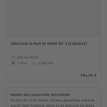
Skiurlaub in Reit im Winkl für 2 (2 Nächte)
Standort
Reit im Winkl
2 Pers.
2 Nächte
Anzahl der Teilnehmer
Aktueller Prei
584,90 €
Immer das passende Geschenk:
Du bist Dir nicht sicher, ob Dein gewähltes Erlebnis
passt? Kein Problem, denn es ist bequem für jedes