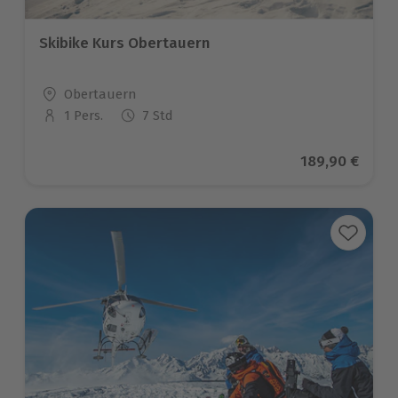
Skibike Kurs Obertauern
Standort
Obertauern
1 Pers.
7 Std
Anzahl der Teilnehmer
Aktueller Prei
189,90 €