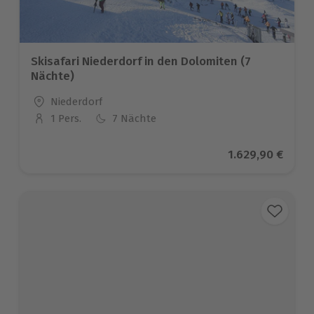
Skisafari Niederdorf in den Dolomiten (7
Nächte)
Standort
Niederdorf
1 Pers.
7 Nächte
Anzahl der Teilnehmer
Aktueller Preis
1.629,90 €