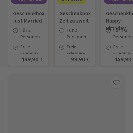
Geschenkbox
Geschenkbox
Geschenkb
Just Married
Zeit zu zweit
Happy
Birthday
Für 2
Für 2
Für 1-2
Personen
Personen
Personen
Freie
Freie
Freie
Erlebnis-
Erlebnis-
Erlebnis-
Aktueller Preis
199,90 €
Aktueller Preis
99,90 €
Aktuell
149,90
Auswahl
Auswahl
Auswahl
an ca. 700
an ca. 450
an ca.
Orten
Orten
1.700 Ort