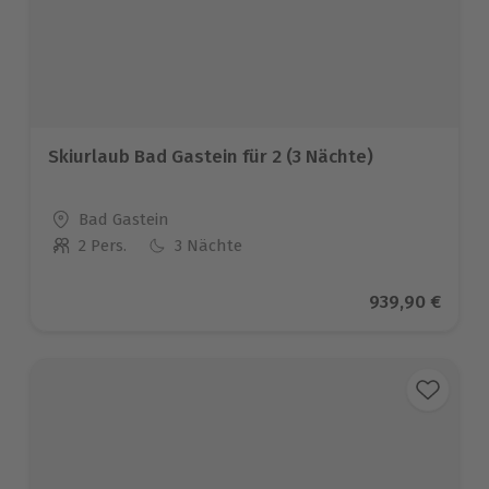
Skiurlaub Bad Gastein für 2 (3 Nächte)
Standort
Bad Gastein
2 Pers.
3 Nächte
Anzahl der Teilnehmer
Aktueller Prei
939,90 €