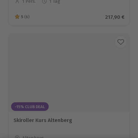
1 Pers.
1 Tag
Anzahl der Teilnehmer
Aktueller Pre
217,90 €
5
(6)
5 von 5 Sternen basierend auf 6 Bewertungen
-15% CLUB DEAL
Skiroller Kurs Altenberg
Standort
Altenberg