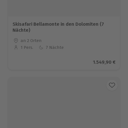
Skisafari Bellamonte in den Dolomiten (7
Nächte)
Standort
an 2 Orten
1 Pers.
7 Nächte
Anzahl der Teilnehmer
Aktueller Preis
1.549,90 €